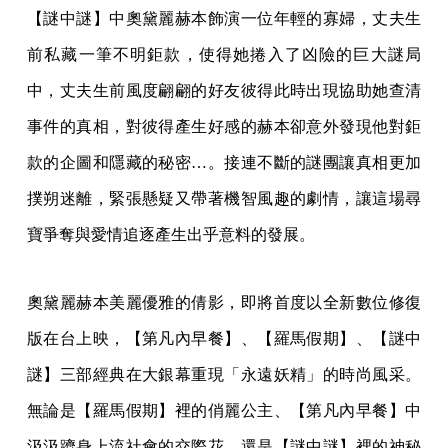
【謎中謎】中奧黛麗赫本飾演一位年輕的寡婦，丈夫生
前私藏一筆不明鉅款，使得她捲入了凶險的巨大謎局
中，丈夫生前風度翩翩的好友彼得此時出現協助她查清
事件的真相，對彼得產生好感的赫本卻意外發現他對鉅
款的企圖和隱藏的秘密…。接連不斷的謎團讓真相更加
撲朔迷離，緊張懸疑又帶著機智風趣的劇情，讓這場尋
寶爭奪與愛情追逐產生出乎意料的發展。
奧黛麗赫本美麗優雅的倩影，即將首度以全新數位修復
版在台上映，【第凡內早餐】、【羅馬假期】、【謎中
謎】三部經典在大銀幕重現「永遠妖精」的時尚風采。
無論是【羅馬假期】裡的俏麗公主、【第凡內早餐】中
汲汲躋身上流社會的交際花，還是【謎中謎】裡的神秘