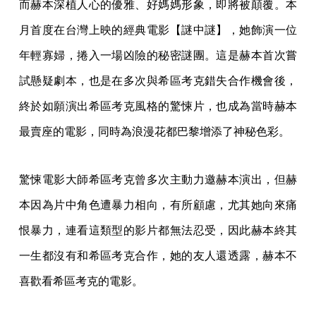
而赫本深植人心的優雅、好媽媽形象，即將被顛覆。本
月首度在台灣上映的經典電影【謎中謎】，她飾演一位
年輕寡婦，捲入一場凶險的秘密謎團。這是赫本首次嘗
試懸疑劇本，也是在多次與希區考克錯失合作機會後，
終於如願演出希區考克風格的驚悚片，也成為當時赫本
最賣座的電影，同時為浪漫花都巴黎增添了神秘色彩。
驚悚電影大師希區考克曾多次主動力邀赫本演出，但赫
本因為片中角色遭暴力相向，有所顧慮，尤其她向來痛
恨暴力，連看這類型的影片都無法忍受，因此赫本終其
一生都沒有和希區考克合作，她的友人還透露，赫本不
喜歡看希區考克的電影。