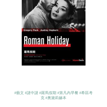
#藝文
#謎中謎
#羅馬假期
#第凡內早餐
#希區考
克
#奧黛莉赫本