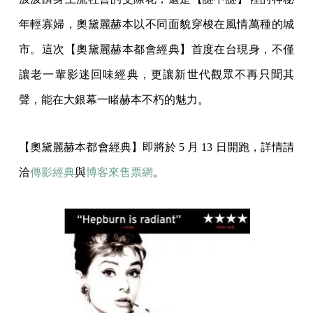
年輕寡婦，奧黛麗赫本以不同面貌穿梭在風情萬種的城
市。這次【奧黛麗赫本都會經典】首度在台現身，不僅
讓老一輩影迷回味經典，更讓新世代觀眾不再只聞其
聲，能在大銀幕一睹赫本不朽的魅力。
【奧黛麗赫本都會經典】即將於 5 月 13 日開跑，詳情請
洽
傳影經典
與
博客來售票網
。