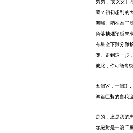
男男，或女女）
著？初初想到的
海嘯。躺在為了
角落抽煙預感未
有星空下難分難
魄。走到這一步
彼此，你可能會
五個W，一個H，
鴻篇巨製的自我
是的，這是我的
怨絕對是一瀉千