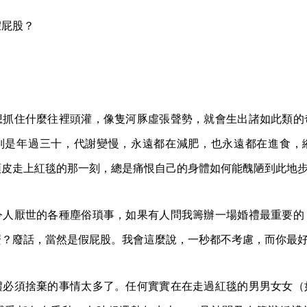
假屁股？
想抓住什麼往裡頭灌，像隻河豚虛張聲勢，就會生出諸如此類的
別是年過三十，代謝變慢，永遠都在減肥，也永遠都在進食，
頭皮走上紅毯的那一刻，總是痛恨自己的身體如何能醜陋到此地
令人厭世的各種塵俗瑣事，如果有人問我籌辦一場婚禮最重要的
麼？廢話，當然是假屁股。我會這麼說，一秒都不考慮，而你最
禮必須捨棄的事情太多了。任何實實在在走過紅毯的男男女女（