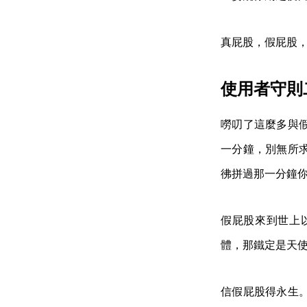
真屁股，假屁股
使用者守則
嘮叨了這麼多與
一分鐘，別無所
彿拼過那一分鐘
假屁股來到世上
體，那鐵定是天
信假屁股得永生