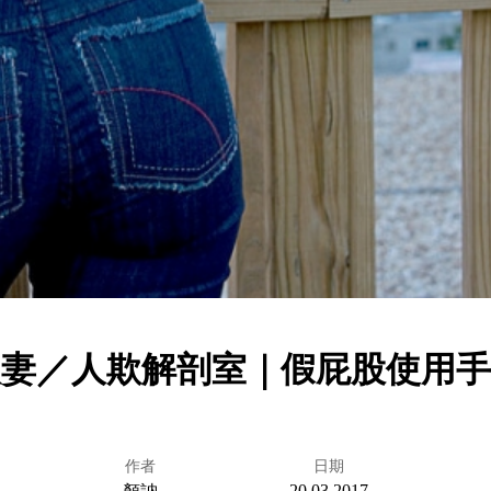
人妻／人欺解剖室｜假屁股使用手
作者
日期
20.03.2017