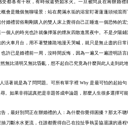
感受都各有千秋，有時候還勢如水火。一旦被問及在籌辦婚禮
大概會是幾個無聊場景：站在爬滿水垢的浴室盯著蓮蓬頭傾瀉而
應付婚禮習俗剛剛購入的雙人床上覺得自己正睡進一個恐怖的宏
來一個人的時光也許就像撢落的煙灰四散進黑夜中。不是夕陽鋪
捨的火車月台，用不著雙膝跪地漫天哭喊，就只是無止盡的日常
，也許已是婚禮前一周，沒時間反悔，因為一遍又一遍證明語言
突然無比清明又無比昏亂，想不起自己究竟為什麼與此人走到此
人活著就是為了問問題。可所有單字裡 Why 是最可怕的起始
追尋。如果非得認真把是非題答成申論題，那麼人生很多選擇可
忠告，最好別問正在辦婚禮的人：為什麼你覺得困擾？那太不聰
里抽刀斷水水更流，任誰都覺得自己在拉扯爭執妥協退讓的過程