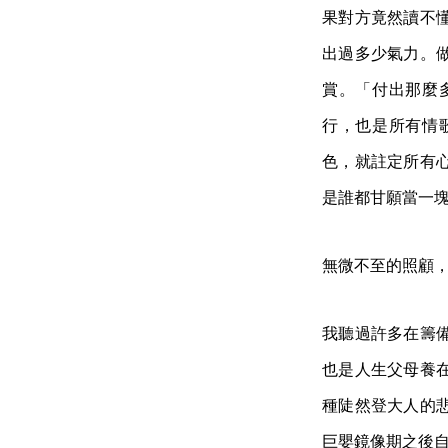
果對方竟然讀不
出過多少氣力。
賞。「付出那麼
行，也是所有情
色，就註定所有
是誰都甘願當一
無微不至的照顧
我聽過許多在籌
也是人生父母養
種陡然登大人的
巨嬰鏡像期之後