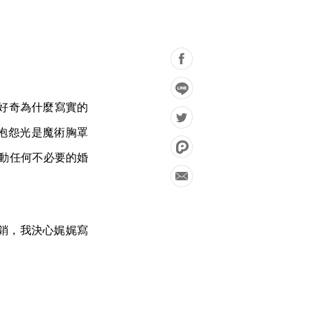
7 好奇為什麼寫實的
，抱怨光是魔術胸罩
煽動任何不必要的婚
銷，我決心娓娓寫