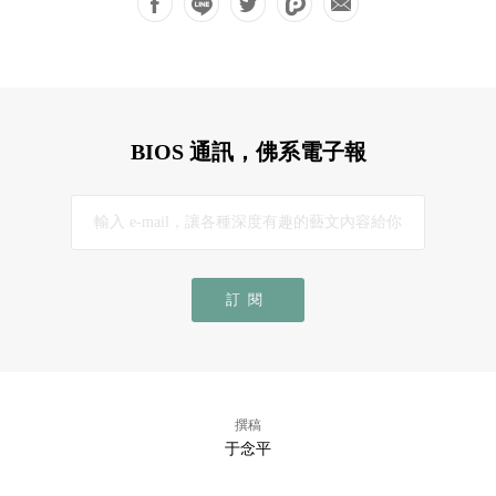
BIOS 通訊，佛系電子報
訂閱
撰稿
于念平