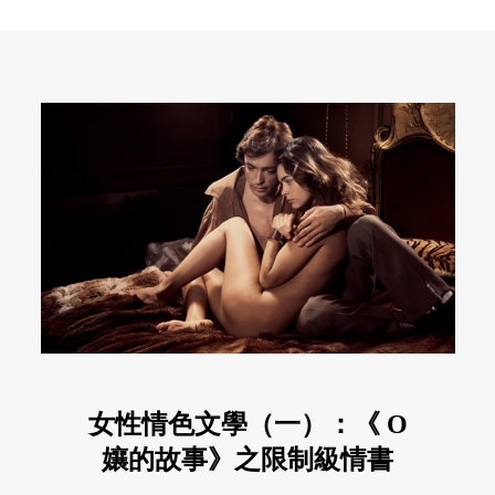
女性情色文學（一）：《 O
孃的故事》之限制級情書