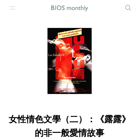
女性情色文學（二）：《露露》
的非一般愛情故事