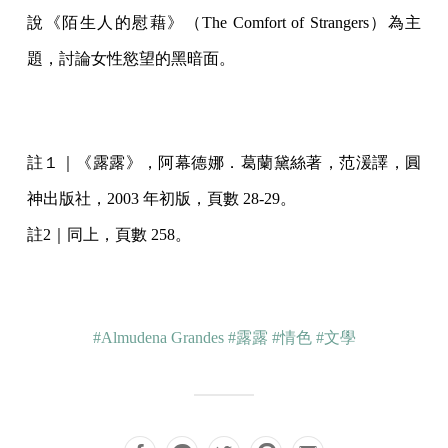
說《陌生人的慰藉》（The Comfort of Strangers）為主
題，討論女性慾望的黑暗面。
註１｜《露露》，阿幕德娜．葛蘭黛絲著，范湲譯，圓
神出版社，2003 年初版，頁數 28-29。
註2｜同上，頁數 258。
#Almudena Grandes
#露露
#情色
#文學