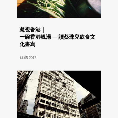
凝視香港｜
一碗香港靚湯──讀蔡珠兒飲食文
化書寫
14.05.2013