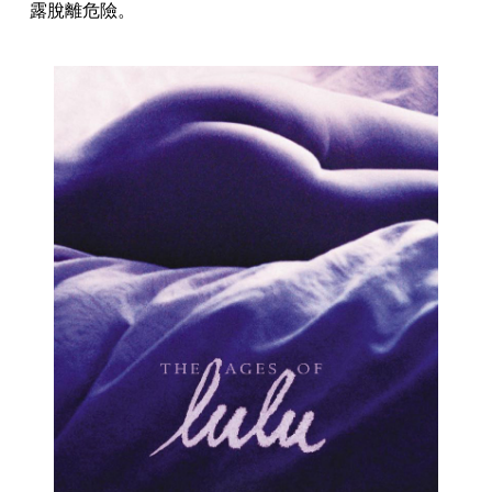
露脫離危險。