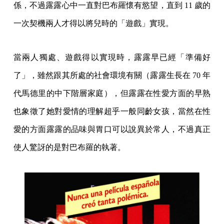
係，不過露露心中一直對巴布羅懷有慾望，直到 11 歲的
一次契機兩人才得以將兒時的「遊戲」實現。
當兩人獨處、遊戲得以實現時，露露早已經「準備好
了」，雖然跟其所處的社會環境有關（露露生長在 70 年
代馬德里的中下階層家庭），但露露在性愛方面的早熟
也象徵了她對愛情的理解超乎一般同齡女孩，當然在性
愛的方面露露的品味與胃口可以說異於常人，不過真正
使人驚訝的是對巴布羅的執著。