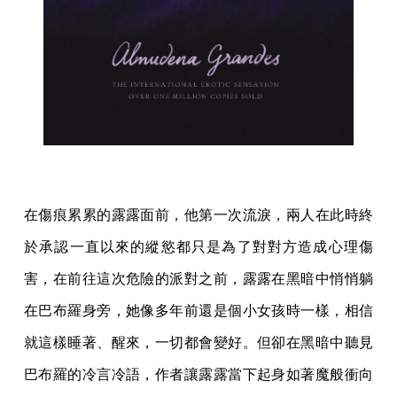
在傷痕累累的露露面前，他第一次流淚，兩人在此時終
於承認一直以來的縱慾都只是為了對對方造成心理傷
害，在前往這次危險的派對之前，露露在黑暗中悄悄躺
在巴布羅身旁，她像多年前還是個小女孩時一樣，相信
就這樣睡著、醒來，一切都會變好。但卻在黑暗中聽見
巴布羅的冷言冷語，作者讓露露當下起身如著魔般衝向