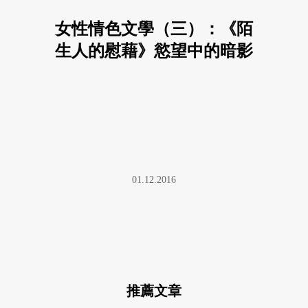
女性情色文學（三）：《陌
生人的慰藉》慾望中的暗影
01.12.2016
推薦文章