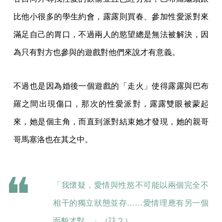
比他小很多的學生約會，露露則買春、參加性愛派對來
滿足自己的胃口，不過兩人的慾望總是無法被解決，因
為只有對方也參與的遊戲對他們來說才有意義。
不過也是因為婚後一個遊戲的「走火」使得露露與巴布
羅之間出現傷口，那次的性愛派對，露露雙眼被蒙起
來，她是個主角，而直到派對結束她才發現，她的親哥
哥馬塞洛也在其之中。
「我懷疑，愛情與性慾不可能以兩個完全不
相干的獨立狀態並存……愛情理應有另一個
面貌才對。」（註２）