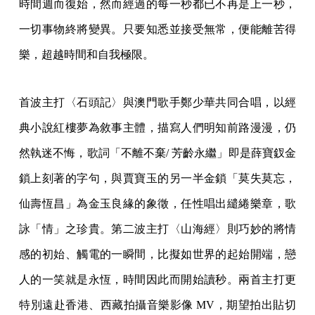
時間週而復始，然而經過的每一秒都已不再是上一秒，
一切事物終將變異。只要知悉並接受無常，便能離苦得
樂，超越時間和自我極限。
首波主打〈石頭記〉與澳門歌手鄭少華共同合唱，以經
典小說紅樓夢為敘事主體，描寫人們明知前路漫漫，仍
然執迷不悔，歌詞「不離不棄/ 芳齡永繼」即是薛寶釵金
鎖上刻著的字句，與賈寶玉的另一半金鎖「莫失莫忘，
仙壽恆昌」為金玉良緣的象徵，任性唱出繾綣樂章，歌
詠「情」之珍貴。第二波主打〈山海經〉則巧妙的將情
感的初始、觸電的一瞬間，比擬如世界的起始開端，戀
人的一笑就是永恆，時間因此而開始讀秒。兩首主打更
特別遠赴香港、西藏拍攝音樂影像 MV，期望拍出貼切