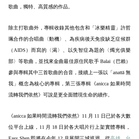
歌曲，獨特、高質感的作品。
除主打歌曲外，專輯收錄其他包含和「冰樂精靈」許哲
珮合作的合唱曲〈動機〉、為疾病後天免疫缺乏症候群
（AIDS）而寫的〈渴〉、以失智症為題的〈燭光俱樂
部〉等歌曲，並找來金曲最佳原住民歌手 Balai（巴賴）
參與專輯其中三首歌曲的合音，接續上一張以「anattā 無
我」概念為核心的專輯，第三張專輯《anicca 如果時間
流轉我們依然》可說是更全面體現生命的續作。
《anicca 如果時間流轉我們依然》11 月 11 日已於各大數
位平台上線，11 月 18 日於各大唱片行上架實體專輯，
Easy Shen 即將在今年 12 月展開三城巡迴，從
高雄
、
台