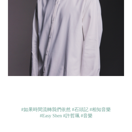
#如果時間流轉我們依然
#石頭記
#相知音樂
#Easy Shen
#許哲珮
#音樂