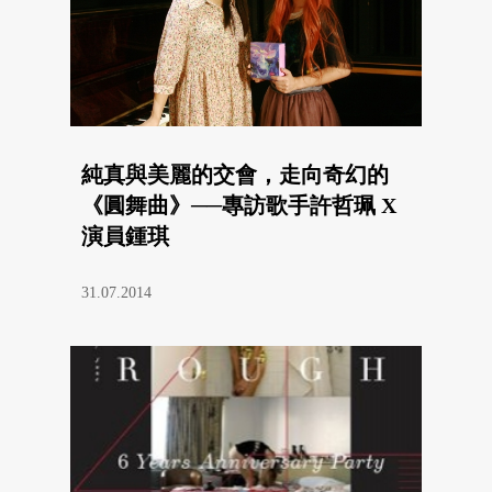
純真與美麗的交會，走向奇幻的
《圓舞曲》──專訪歌手許哲珮 X
演員鍾琪
31.07.2014