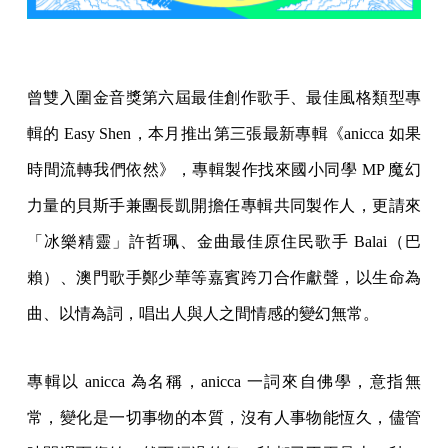
曾雙入圍金音獎第六屆最佳創作歌手、最佳風格類型專
輯的 Easy Shen，本月推出第三張最新專輯《anicca 如果
時間流轉我們依然》，專輯製作找來國小同學 MP 魔幻
力量的貝斯手兼團長凱開擔任專輯共同製作人，更請來
「冰樂精靈」許哲珮、金曲最佳原住民歌手 Balai（巴
賴）、澳門歌手鄭少華等嘉賓跨刀合作獻聲，以生命為
曲、以情為詞，唱出人與人之間情感的變幻無常。
專輯以 anicca 為名稱，anicca 一詞來自佛學，意指無
常，變化是一切事物的本質，沒有人事物能恆久，儘管