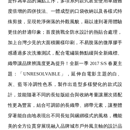
是作為單品的滿點工序，多項系列款式甚至使用車縫難
度倍增的四併技法、一體成型的口袋收納以及各樣式特
殊剪接，呈現乾淨俐落的外觀風貌，藉以達到著用體驗
更佳的舒適印象；首度挑戰全防水設計的熱貼合處理，
加上台灣少見的大面積圖樣印刷，不易脫落的微厚膠手
感通過多次洗滌測試，配合電繡裝飾點綴與全新織標、
織帶讓品牌辨識度更為提升！全新一季 2017 S/S 春夏主
題：「UNRESOLVABLE」，延伸自電影主題的白、
灰、藍等冷調性色系，製作出造型多樣變化的款式設
計，並能隨著不同的長短版組合與收納考量讓層次搭配
性更為豐富，結合可調節的長織帶、綁帶元素，讓整體
穿著能自由地表現出不同長短與綑綁樣式的風格，機能
美的全方位貫穿展現融入品牌城市戶外風主軸的設計品