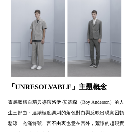
「UNRESOLVABLE」主題概念
靈感取樣自瑞典導演洛伊‧安德森（Roy Anderson）的人
生三部曲：連續極度諷刺的角色對白與反映出現實困頓
悲涼，充滿符號、言不由衷也意在言外，荒謬的超現實