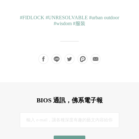
#FIDLOCK
#UNRESOLVABLE
#urban outdoor
#wisdom
#服裝
BIOS 通訊，佛系電子報