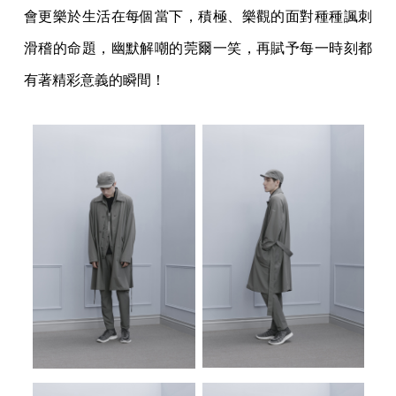
會更樂於生活在每個當下，積極、樂觀的面對種種諷刺
滑稽的命題，幽默解嘲的莞爾一笑，再賦予每一時刻都
有著精彩意義的瞬間！