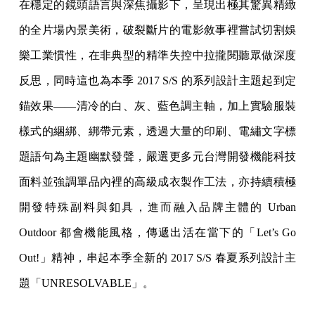
在穩定的鏡頭語言與深焦攝影下，呈現出極其驚異精緻
的全片場內景美術，破裂斷片的電影敘事裡嘗試切割娛
樂工業慣性，在非典型的精準失控中拉攏閱聽眾做深度
反思，同時這也為本季 2017 S/S 的系列設計主題起到定
錨效果——清冷的白、灰、藍色調主軸，加上實驗服裝
樣式的綑綁、綁帶元素，透過大量的印刷、電繡文字標
題語句為主題幽默發聲，嚴選更多元台灣開發機能科技
面料並強調單品內裡的高級成衣製作工法，亦持續積極
開發特殊副料與釦具，進而融入品牌主體的 Urban
Outdoor 都會機能風格，傳遞出活在當下的「Let’s Go
Out!」精神，串起本季全新的 2017 S/S 春夏系列設計主
題「UNRESOLVABLE」。