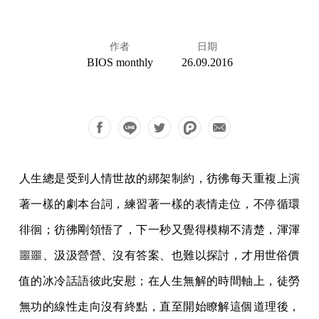
作者
日期
BIOS monthly
26.09.2016
人生總是受到人情世故的綁架制約，彷彿每天重複上演
著一樣的劇本台詞，練習著一樣的表情走位，不停循環
徘徊；彷彿剛領悟了，下一秒又覺得模糊不清楚，渾渾
噩噩、汲汲營營、沒有答案、也難以探討，才用世俗價
值的冰冷話語彼此安慰；在人生無解的時間軸上，徒勞
無功的線性走向沒有終點，直至開始瞭解這個道理後，