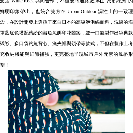
念店 White Rock 共同合作，不但要將通路廠牌在“城市綠洲”的
鮮明印象帶出，也統合雙方在 Urban Outdoor 調性上的一致理
念，在設計開發上選擇了來自日本的高級泡泡綿面料，洗練的海
軍藍底色搭配繽紛的游魚魚餌印花圖案，並一口氣製作出經典款
襯衫、多口袋釣魚背心、漁夫帽與領帶等款式，不但在製作上考
究收納機能與細節補強，更完整地呈現城市戶外元素的風格形
塑！