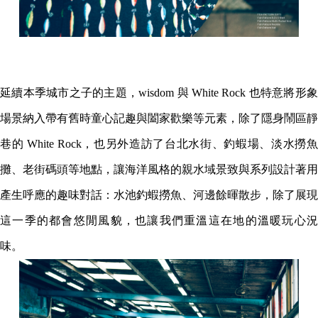
延續本季城市之子的主題，wisdom 與 White Rock 也特意將形象
場景納入帶有舊時童心記趣與闔家歡樂等元素，除了隱身鬧區靜
巷的 White Rock，也另外造訪了台北水街、釣蝦場、淡水撈魚
攤、老街碼頭等地點，讓海洋風格的親水域景致與系列設計著用
產生呼應的趣味對話：水池釣蝦撈魚、河邊餘暉散步，除了展現
這一季的都會悠閒風貌，也讓我們重溫這在地的溫暖玩心況
味。