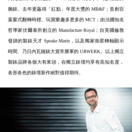
腕錶、去年更贏得「紅點」年度大獎的 MB&F；首創百
葉窗式翻轉時標、玩賞樂趣多更多的 MCT；由法國知名
哲學家伏爾泰所創立的 Manufacture Royal；自英國倫敦
發跡的製錶天才 Speake Marin，以及獨家衛星轉軸顯示
時間、乃日內瓦鐘錶大賞常勝軍的 URWERK。以上獨立
製錶品牌各個大有來頭，在獨立錶壇均享有高知名度，
各形各色的錶壇新作絕對值得期待。