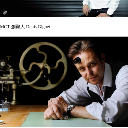
MCT 創辦人 Denis Giguet