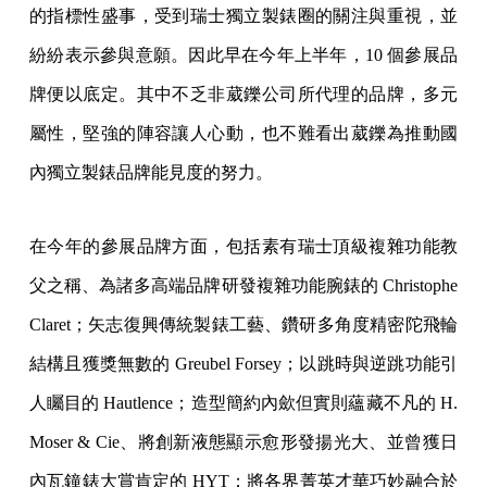
的指標性盛事，受到瑞士獨立製錶圈的關注與重視，並
紛紛表示參與意願。因此早在今年上半年，10 個參展品
牌便以底定。其中不乏非葳鑠公司所代理的品牌，多元
屬性，堅強的陣容讓人心動，也不難看出葳鑠為推動國
內獨立製錶品牌能見度的努力。
在今年的參展品牌方面，包括素有瑞士頂級複雜功能教
父之稱、為諸多高端品牌研發複雜功能腕錶的 Christophe
Claret；矢志復興傳統製錶工藝、鑽研多角度精密陀飛輪
結構且獲獎無數的 Greubel Forsey；以跳時與逆跳功能引
人矚目的 Hautlence；造型簡約內歛但實則蘊藏不凡的 H.
Moser & Cie、將創新液態顯示愈形發揚光大、並曾獲日
內瓦鐘錶大賞肯定的 HYT；將各界菁英才華巧妙融合於