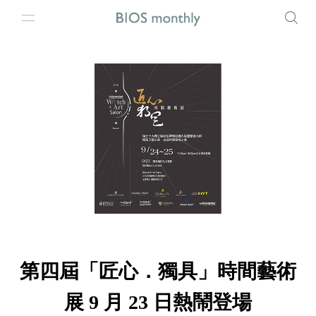
第四屆「匠心．獨具」時間藝術
展 9 月 23 日熱鬧登場