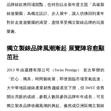
品牌錶款將同場競豔，也特別以全新年度主題「高級製
錶遊樂園」為概念設計。步入展中，讓人彷彿回到童年
對於走進遊樂園的渴望，盡情享受獨立製錶品牌的玩賞
樂趣。
獨立製錶品牌風潮漸起 展覽陣容愈顯
茁壯
2013 年由葳鑠有限公司（Swiss Prestige） 首次舉辦的
「匠心．獨具」時間藝術展，即便面臨市場景氣低迷，
大中華地區鐘錶產業銷售趨緩甚至下滑，但 IWST 依舊
開出亮眼的成績，參觀人數與參與品牌年年成長，可見
獨立製表品牌收藏風潮的興起。儼然成亞洲區獨立製錶