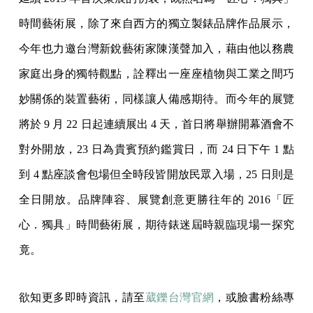
時間藝術展，除了來自西方的獨立製錶品牌作品展示，
今年也力邀台灣新銳藝術家陳漢聲加入，藉由他以務農
家庭出身的獨特觀點，詮釋出一座座植物與工業之間巧
妙關係的裝置藝術，同樣讓人備感期待。而今年的展覽
將於 9 月 22 日起連續展出 4 天，首日將舉辦開幕酒會不
對外開放，23 日為貴賓預約鑑賞日，而 24 日下午 1 點
到 4 點座談會包場但全時段皆開放民眾入場，25 日則是
全日開放。品牌陣容、展覽創意更勝往年的 2016「匠
心．獨具」時間藝術展，期待錶迷屆時親臨現場一探究
竟。
欲知更多即時資訊，請至
葳鑠台灣官網
，或臉書粉絲專