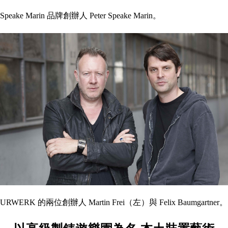
Speake Marin 品牌創辦人 Peter Speake Marin。
URWERK 的兩位創辦人 Martin Frei（左）與 Felix Baumgartner。