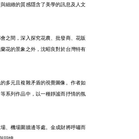
型與細緻的質感隱含了美學的訊息及人文
台北都會之間，深入探究花農、批發商、花販
玉蘭花的景象之外，沈昭良對於台灣特有
所呈現的多元且複雜矛盾的視覺圖像。作者如
」等系列作品中，以一種靜謐而抒情的氛
收場、機場圍牆邊等處。金成財將呼嘯而
與回憶。