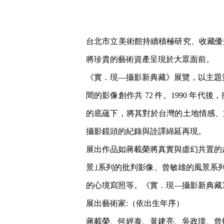
台北市立美術館持續積極研究、收藏優
將珍貴的藝術資產呈現於大眾面前。
《實．現—攝影新典藏》展覽，以主題策劃展
間的影像創作共 72 件。1990 年
的底蘊下，將其對於台灣的土地情感、
攝影鏡頭的紀錄與詮譯綿延再現。
展出作品如蔣載榮將真實與虛幻共置的
景｣系列的批判影像、曾敏雄的風景系列
的心境寫照等。《實．現—攝影新典藏》展覽
展出藝術家:（依出生年序）
蔣載榮、何經泰、黃建亮、吳政璋、曾