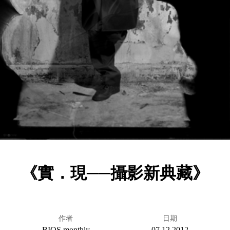
《實．現──攝影新典藏》
作者
日期
BIOS monthly
07.12.2012