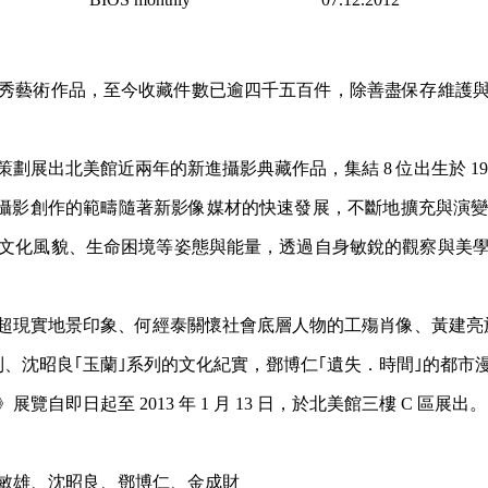
秀藝術作品，至今收藏件數已逾四千五百件，除善盡保存維護
出北美館近兩年的新進攝影典藏作品，集結 8 位出生於 1950 至
代後，攝影創作的範疇隨著新影像媒材的快速發展，不斷地擴充與演
文化風貌、生命困境等姿態與能量，透過自身敏銳的觀察與美
超現實地景印象、何經泰關懷社會底層人物的工殤肖像、黃建亮
、沈昭良｢玉蘭｣系列的文化紀實，鄧博仁｢遺失．時間｣的都市
自即日起至 2013 年 1 月 13 日，於北美館三樓 C 區展出。
敏雄、沈昭良、鄧博仁、金成財