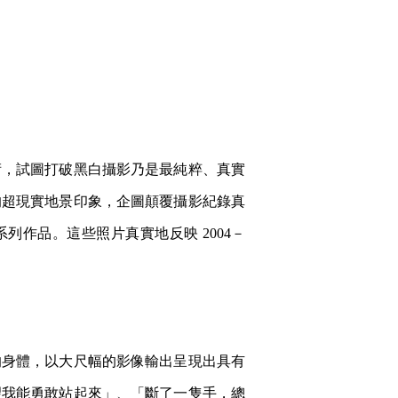
術，試圖打破黑白攝影乃是最純粹、真實
的超現實地景印象，企圖顛覆攝影紀錄真
列作品。這些照片真實地反映 2004－
的身體，以大尺幅的影像輸出呈現出具有
望我能勇敢站起來」、「斷了一隻手，總