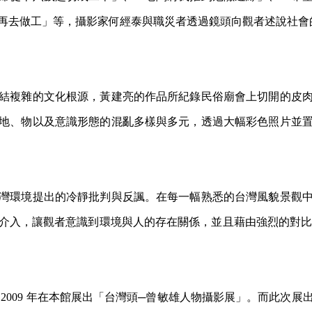
再去做工」等，攝影家何經泰與職災者透過鏡頭向觀者述說社會
結複雜的文化根源，黃建亮的作品所紀錄民俗廟會上切開的皮
地、物以及意識形態的混亂多樣與多元，透過大幅彩色照片並
灣環境提出的冷靜批判與反諷。在每一幅熟悉的台灣風貌景觀
介入，讓觀者意識到環境與人的存在關係，並且藉由強烈的對比手
2009 年在本館展出「台灣頭─曾敏雄人物攝影展」。而此次