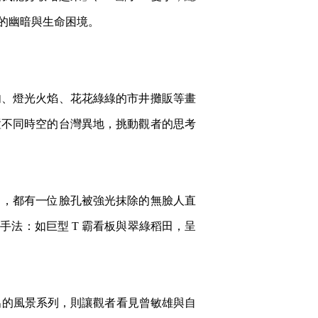
的幽暗與生命困境。
肉、燈光火焰、花花綠綠的市井攤販等畫
置不同時空的台灣異地，挑動觀者的思考
中，都有一位臉孔被強光抹除的無臉人直
法：如巨型 T 霸看板與翠綠稻田，呈
展出的風景系列，則讓觀者看見曾敏雄與自