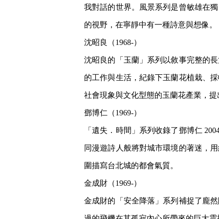
我對話的世界。風景系列是曾敏雄在獨
的視野，在寧靜中有一種詩意與想像。
沈昭良（1968-）
沈昭良的「玉蘭」系列以敘事完整的長篇記
的工作與生活，紀錄下玉蘭花植栽、採
社會現象與文化型態的玉蘭花產業，提
鄧博仁（1969-）
「遺失．時間」系列收錄了鄧博仁 200
同漫遊詩人般將對城市環境的著迷，用
圍描寫台北城的都會氣質。
金成財（1969-）
金成財的「安全降落」系列補捉了龐然
過的飛機在其孤寂內心所帶來的巨大震