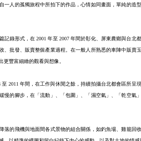
自一人的孤獨旅程中所拍下的作品，心情如同畫面，單純的造
錄形式，在 2001 年至 2007 年間於彰化、屏東農鄉與
收、批發、販賣整個產業過程。在一般人所熟悉的車陣中販賣
出更豐富細緻的觀看與想像。
4 至 2011 年間，在工作與休閒之餘，持續拍攝台北都會區
緩慢的腳步，在「流動」、「包圍」、「濕空氣」、「乾空氣
降落的飛機與地面間各式景物的組合關係，如釣魚場、雞籠回
撼，以精準的構圖和留白紀錄下內心的感動，以及對土地的情感