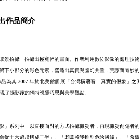
出作品簡介
取景拍攝，拍攝出極寬幅的畫面。作者利用數位影像的處理技
留下小部分的彩色元素，營造出真實與虛幻共置，荒謬而奇妙
為其 2007 年於北美館個展「台灣橫著看—真實的假象」之系
也展現了攝影家的獨特視覺巧思與美學觀點。
影」系列中，以直接面對的方式拍攝職災者，再現職災創傷者
命從十六歲起切成二半」、「老闆將我推到危險邊緣」、「希