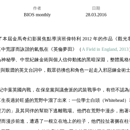
作者
日期
BIOS monthly
28.03.2016
了本屆金馬奇幻影展焦點導演班偉特利 2012 年的作品《觀
rs），其中荒謬而詼諧的氣氛在《英倫夢田》（
A Field in England, 2013
為神秘學、中世紀鍊金術與個人信仰動搖的黑暗深淵，整體風格
理與艱澀的英文台詞中，觀眾彷彿也和角色一起走入邪惡鍊金術
 世紀中葉英國內戰，在保皇黨與議會派的武裝戰爭中，有些不認
生長過於旺盛的荒野中溜了出來：一位學士白頭（Whitehead
賣刀的」及其同伴的幫助下逃離戰場。他們在荒野中漫步，抱著
望而漫步前進，遭遇了一根立在地上的柱子，他們拉扯著捆在柱