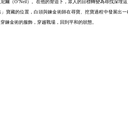
尼爾（O’Neil）。在他的脅迫下，眾人的目標轉變為尋找深埋
出」寶藏的位置，白頭與鍊金術師在尋寶、挖寶過程中發展出一
身穿鍊金術的服飾，穿越戰場，回到平和的狀態。