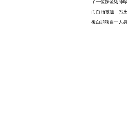
了一位鍊金術師歐
而白頭被迫「找
後白頭獨自一人