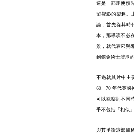
這是一部即使預
留觀影的樂趣。
論，首先從其時
本，那導演不必
景，就代表它與
到鍊金術士濃厚
不過就其片中主
60、70 年代
可以觀察到不同
乎不包括「相似
與其爭論這部風