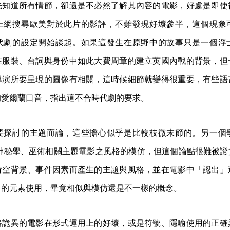
先知道所有情節，卻還是不必然了解其內容的電影，好處是即使
上網搜尋歐美對於此片的影評，不難發現好壞參半，這個現象
代劇的設定開始談起。如果這發生在原野中的故事只是一個浮
在服裝、台詞與身份中如此大費周章的建立英國內戰的背景，但
導演所要呈現的圖像有相關，這時候細節就變得很重要，有些語
的愛爾蘭口音，指出這不合時代劇的要求。
要探討的主題而論，這些擔心似乎是比較枝微末節的。另一個
英國神秘學、巫術相關主題電影之風格的模仿，但這個論點很難被
時空背景、事件因素而產生的主題與風格，並在電影中「認出」
」的元素使用，畢竟相似與模仿還是不一樣的概念。
格詭異的電影在形式運用上的好壞，或是符號、隱喻使用的正確