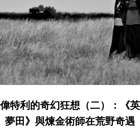
偉特利的奇幻狂想（二）：《英
夢田》與煉金術師在荒野奇遇