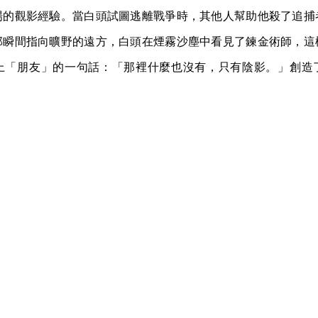
場的觀影經驗。當白頭試圖逃離戰爭時，其他人幫助他殺了追捕
那瞬間指向曠野的遠方，白頭在煙霧沙塵中看見了鍊金術師，這
上「朋友」的一句話：「那裡什麼也沒有，只有陰影。」創造