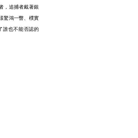
者，追捕者戴著銀
樣驚鴻一瞥、樸實
了誰也不能否認的