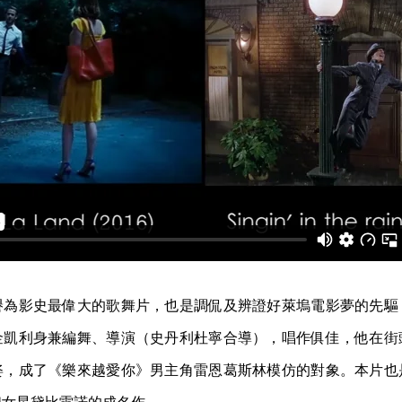
譽為影史最偉大的歌舞片，也是調侃及辨證好萊塢電影夢的先驅
金凱利身兼編舞、導演（史丹利杜寧合導），唱作俱佳，他在街
姿，成了《樂來越愛你》男主角雷恩葛斯林模仿的對象。本片也