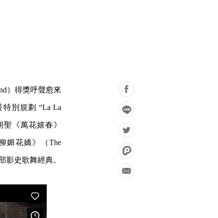
 Land）得獎呼聲愈來
規劃 “La La
幕朝聖《萬花嬉春》
51）、《柳媚花嬌》（The
977）等數部影史歌舞經典。