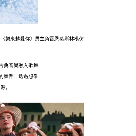
了《樂來越愛你》男主角雷恩葛斯林模仿
古典音樂融入歌舞
的舞蹈，透過想像
來源。