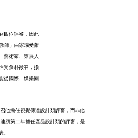
召四位評審，因此
辣教師」曲家瑞受蕭
、藝術家、策展人
怡受詹朴徵召，擔
能從國際、娛樂圈
青陽徵召他擔任視覺傳達設計類評審，而非他
已連續第二年擔任產品設計類的評審，是
表。