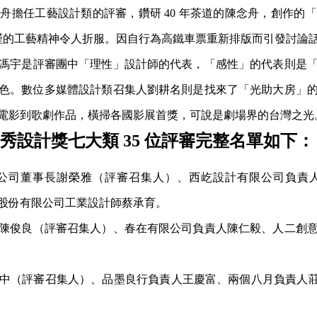
舟擔任工藝設計類的評審，鑽研 40 年茶道的陳念舟，創作的
，嚴謹的工藝精神令人折服。因自行為高鐵車票重新排版而引發討論
馮宇是評審團中「理性」設計師的代表，「感性」的代表則是
色。數位多媒體設計類召集人劉耕名則是找來了「光助大房」
電影到歌劇作品，橫掃各國影展首獎，可說是劇場界的台灣之光
點新秀設計獎七大類 35 位評審完整名單如下：
公司董事長謝榮雅（評審召集人）、西屹設計有限公司負責
想股份有限公司工業設計師蔡承育。
陳俊良（評審召集人）、春在有限公司負責人陳仁毅、人二創
（評審召集人）、品墨良行負責人王慶富、兩個八月負責人莊瑞豪、