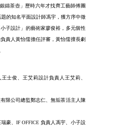
「銀鑄茶壺」歷時六年才找齊工藝師傅團
話題的知名平面設計師馮宇，獲方序中徵
「小子設計」的藝術家廖俊裕，多元個性
的負責人黃怡儒擔任評審，黃怡儒擅長劇
。
人王士俊、王艾莉設計負責人王艾莉、
意有限公司總監鄭志仁、無垢茶活主人陳
IF OFFICE 負責人馮宇、小子設