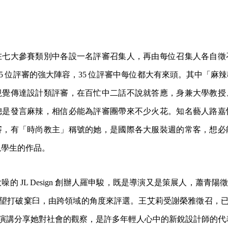
在七大參賽類別中各設一名評審召集人，再由每位召集人各自徵
35 位評審的強大陣容，35 位評審中每位都大有來頭。其中「麻
視覺傳達設計類評審，在百忙中二話不說就答應，身兼大學教授
總是發言麻辣，相信必能為評審團帶來不少火花。知名藝人路嘉
審，有「時尚教主」稱號的她，是國際各大服裝週的常客，想必
視學生的作品。
大噪的 JL Design 創辦人羅申駿，既是導演又是策展人，蕭
望打破窠臼，由跨領域的角度來評選。王艾莉受謝榮雅徵召，
演講分享她對社會的觀察，是許多年輕人心中的新銳設計師的代