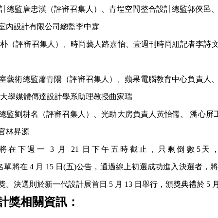
計總監唐忠漢（評審召集人）、青埕空間整合設計總監郭俠邑
室內設計有限公司總監李中霖
總監詹朴（評審召集人）、時尚藝人路嘉怡、壹週刊時尚組記者李詩
室藝術總監蕭青陽（評審召集人）、蘋果電腦教育中心負責人
、實踐大學媒體傳達設計學系助理教授曲家瑞
總監劉耕名（評審召集人）、光助大房負責人黃怡儒、 潘心屏工作室負責人潘
官林昇源
件將在下週一 3 月 21 日下午五時截止，只剩倒數
單將在 4 月 15 日(五)公告，通過線上初選成功進入決選
決選則於新一代設計展首日 5 月 13 日舉行，頒獎典禮於 5 月
計獎相關資訊：