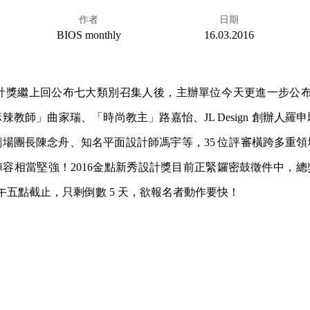
作者
日期
BIOS monthly
16.03.2016
秀設計獎繼上回公布七大類別召集人後，主辦單位今天更進一步公布 
辣教師」曲家瑞、「時尚教主」路嘉怡、JL Design 創辦人羅
場團長陳念舟、知名平面設計師馮宇等，35 位評審橫跨多重
容相當堅強！2016金點新秀設計獎目前正緊鑼密鼓徵件中，總獎金
 日下午五點截止，只剩倒數 5 天，欲報名者動作要快！