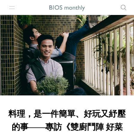
料理，是一件簡單、好玩又紓壓
的事——專訪《雙廚鬥陣 好菜