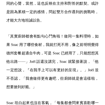
同的心聲，當然，這也反映在主持和對答的默契。或許
是因為累積一定的感情，問起雙方合作遇到的挑戰時，
才能大方地坦誠以告。
「其實廚師都會有點勾心鬥角啦！做同一集料理時，如
果 Soac 用了哪些食材，我就打死不用，像之前明明覺得
德州套餐超適合牛肉，可是 Soac 已經用了，只能想想其
他出路⋯⋯」Joël 話還沒講完，Soac 就緊接著說，「他
一定想說，『在我手上可以有更好的呈現』。」Joël 並
不否認，「我會做得更有趣吧，但廚師就是會這樣啦，
想要搶到好籤。」
Soac 坦白起來也沒在客氣，「每集都會問來賓喜歡哪一