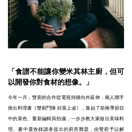
「食譜不能讓你變米其林主廚，但可
以開發你對食材的想像。」
今年一月，雙廚的合作從電視持續向外延伸，兩人聯手
推出料理書《雙廚鬥陣 好菜上桌》，集結了前兩季節目
中的菜色、重新編輯與拍攝，一步步教大家做出美味料
理。書中還收錄讀者提出的廚房難題，由雙廚予以解