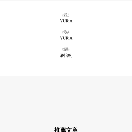
採訪
YURiA
撰稿
YURiA
攝影
潘怡帆
推薦文章