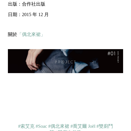
出版：合作社出版
日期：2015 年 12 月
關於
「偶北來裙」
#索艾克
#Soac
#偶北來裙
#喬艾爾 Joël
#雙廚鬥