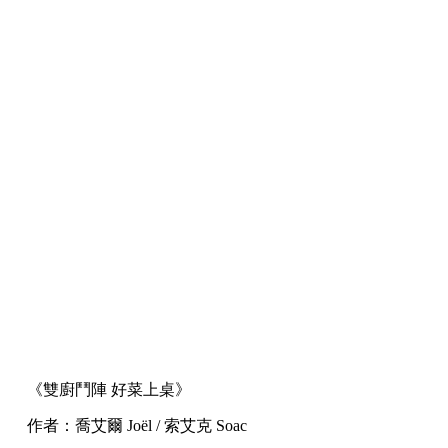
《雙廚鬥陣 好菜上桌》
作者：喬艾爾 Joël / 索艾克 Soac