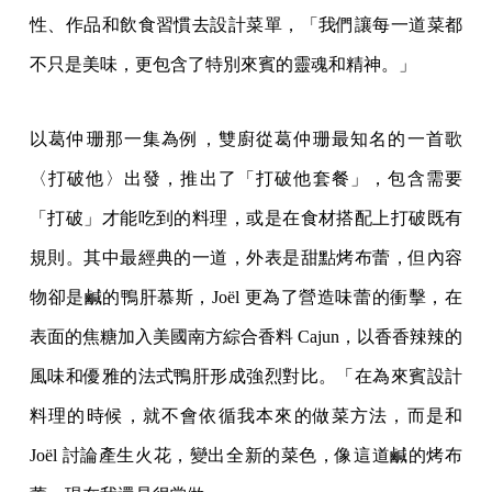
性、作品和飲食習慣去設計菜單，「我們讓每一道菜都
不只是美味，更包含了特別來賓的靈魂和精神。」
以葛仲珊那一集為例，雙廚從葛仲珊最知名的一首歌
〈打破他〉出發，推出了「打破他套餐」，包含需要
「打破」才能吃到的料理，或是在食材搭配上打破既有
規則。其中最經典的一道，外表是甜點烤布蕾，但內容
物卻是鹹的鴨肝慕斯，Joël 更為了營造味蕾的衝擊，在
表面的焦糖加入美國南方綜合香料 Cajun，以香香辣辣的
風味和優雅的法式鴨肝形成強烈對比。「在為來賓設計
料理的時候，就不會依循我本來的做菜方法，而是和
Joël 討論產生火花，變出全新的菜色，像這道鹹的烤布