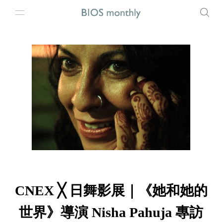
CNEX ╳ 日舞影展｜《她和她的
世界》導演 Nisha Pahuja 專訪