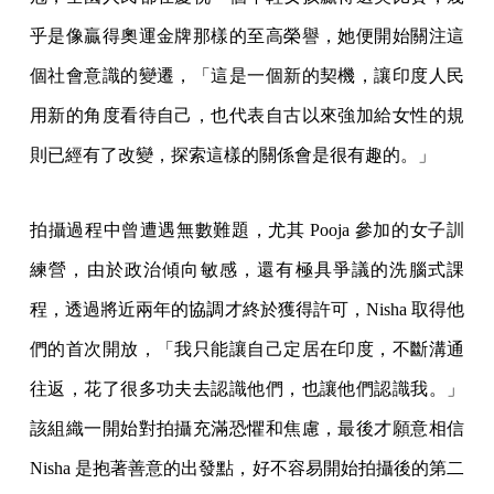
乎是像贏得奧運金牌那樣的至高榮譽，她便開始關注這
個社會意識的變遷，「這是一個新的契機，讓印度人民
用新的角度看待自己，也代表自古以來強加給女性的規
則已經有了改變，探索這樣的關係會是很有趣的。」
拍攝過程中曾遭遇無數難題，尤其 Pooja 參加的女子訓
練營，由於政治傾向敏感，還有極具爭議的洗腦式課
程，透過將近兩年的協調才終於獲得許可，Nisha 取得他
們的首次開放，「我只能讓自己定居在印度，不斷溝通
往返，花了很多功夫去認識他們，也讓他們認識我。」
該組織一開始對拍攝充滿恐懼和焦慮，最後才願意相信
Nisha 是抱著善意的出發點，好不容易開始拍攝後的第二