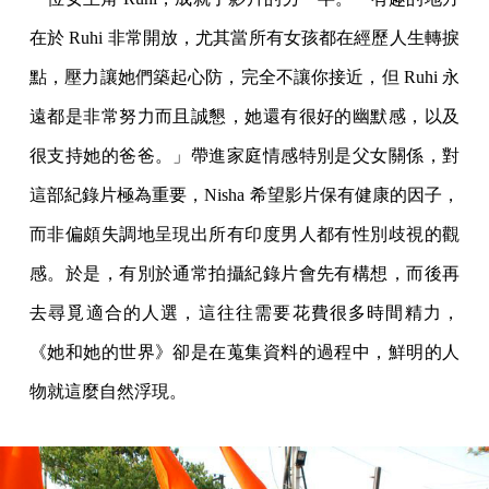
在於 Ruhi 非常開放，尤其當所有女孩都在經歷人生轉捩
點，壓力讓她們築起心防，完全不讓你接近，但 Ruhi 永
遠都是非常努力而且誠懇，她還有很好的幽默感，以及
很支持她的爸爸。」帶進家庭情感特別是父女關係，對
這部紀錄片極為重要，Nisha 希望影片保有健康的因子，
而非偏頗失調地呈現出所有印度男人都有性別歧視的觀
感。於是，有別於通常拍攝紀錄片會先有構想，而後再
去尋覓適合的人選，這往往需要花費很多時間精力，
《她和她的世界》卻是在蒐集資料的過程中，鮮明的人
物就這麼自然浮現。