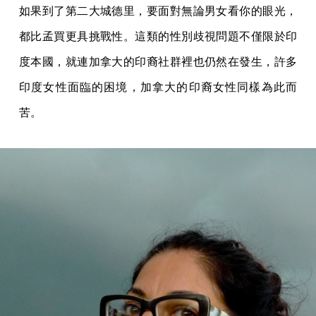
如果到了第二大城德里，要面對無論男女看你的眼光，
都比孟買更具挑戰性。這類的性別歧視問題不僅限於印
度本國，就連加拿大的印裔社群裡也仍然在發生，許多
印度女性面臨的困境，加拿大的印裔女性同樣為此而
苦。