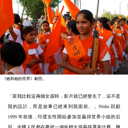
《她和她的世界》劇照。
「當我比較這兩個女孩時，影片就已經發生了，這不是
我的設計，而是故事已經來到我面前。」Nisha 回顧
1999 年前後，印度女性開始參加並贏得世界小姐的后
冠，全國人民都在慶祝一個年輕女孩贏得選美比賽，幾