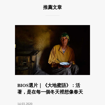
推薦文章
BIOS選片｜《大地蜜語》：活
著，是在每一個冬天裡想像春天
14.03.2020