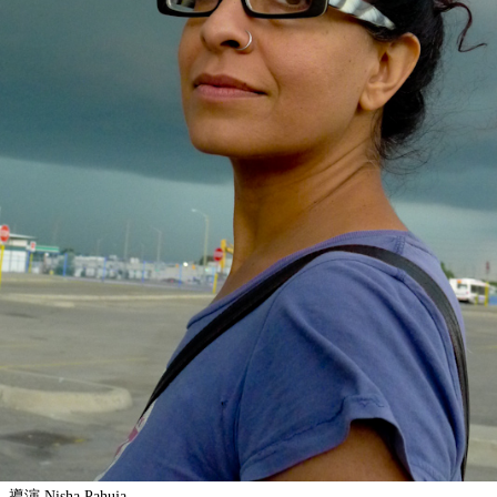
導演 Nisha Pahuja。