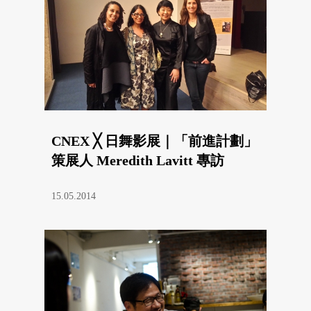
CNEX ╳ 日舞影展｜「前進計劃」
策展人 Meredith Lavitt 專訪
15.05.2014