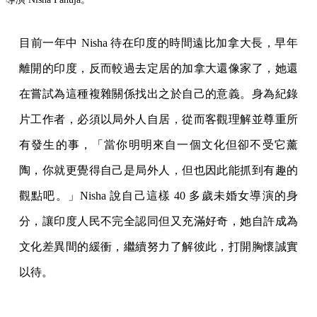
目前一年中 Nisha 待在印度的時間遠比加拿大長，早年
離開的印度，反而較過去定居的加拿大還像家了，她還
在嘗試為這種複雜關係找出之於自己的意義。身為紀錄
片工作者，必須以局外人自居，從而客觀理解並尊重所
有發生的事，「當你明明來自一個文化但卻不受它薰
陶，你就更覺得自己是局外人，但也因此能抓到有趣的
觀點吧。」Nisha 說自己這樣 40 多歲未婚女導演的身
分，讓印度人民不完全認同但又充滿好奇，她自許成為
文化差異間的緩衝，繼續努力了解彼此，打開胸懷誠實
以待。