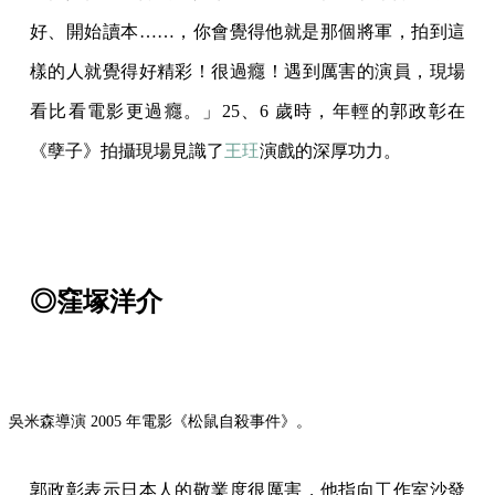
好、開始讀本……，你會覺得他就是那個將軍，拍到這
樣的人就覺得好精彩！很過癮！遇到厲害的演員，現場
看比看電影更過癮。」25、6 歲時，年輕的郭政彰在
《孽子》拍攝現場見識了
王玨
演戲的深厚功力。
◎窪塚洋介
吳米森導演 2005 年電影《松鼠自殺事件》。
郭政彰表示日本人的敬業度很厲害，他指向工作室沙發