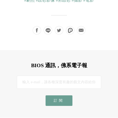
#劇照
#政彰影像
#郭政彰
#攝影
#電影
BIOS 通訊，佛系電子報
訂閱