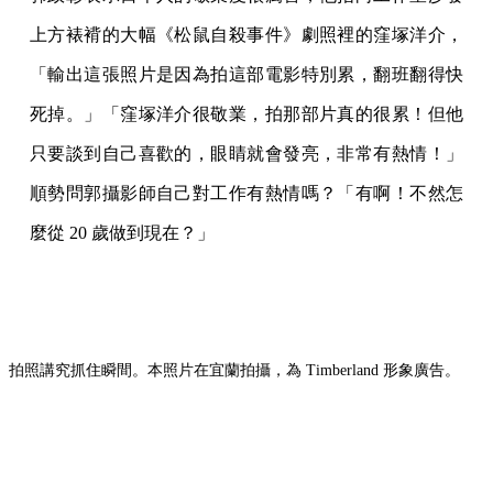
上方裱褙的大幅《松鼠自殺事件》劇照裡的窪塚洋介，
「輸出這張照片是因為拍這部電影特別累，翻班翻得快
死掉。」「窪塚洋介很敬業，拍那部片真的很累！但他
只要談到自己喜歡的，眼睛就會發亮，非常有熱情！」
順勢問郭攝影師自己對工作有熱情嗎？「有啊！不然怎
麼從 20 歲做到現在？」
拍照講究抓住瞬間。本照片在宜蘭拍攝，為 Timberland 形象廣告。