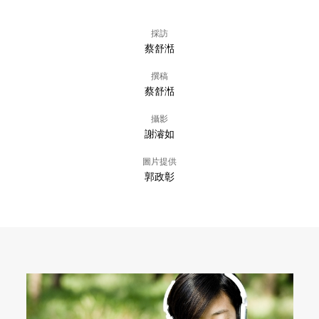
採訪
蔡舒湉
撰稿
蔡舒湉
攝影
謝濬如
圖片提供
郭政彰