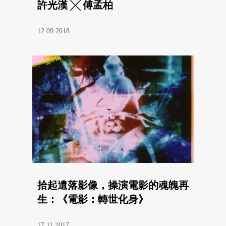
許光漢 ╳ 傅孟柏
12.09.2018
拾起遺落影像，操演電影的魂魄再
生：《電影：轉世化身》
17.11.2017