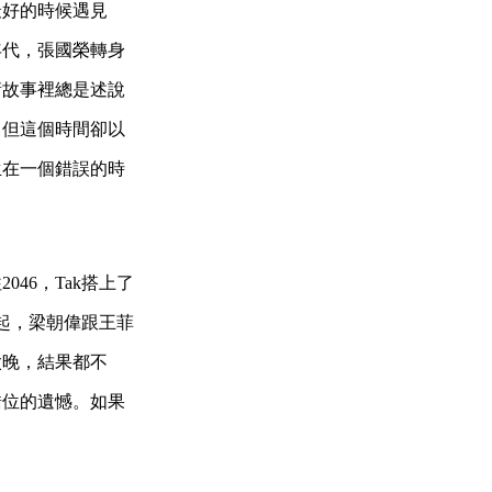
最好的時候遇見
年代，張國榮轉身
衛故事裡總是述說
，但這個時間卻以
生在一個錯誤的時
46，Tak搭上了
想起，梁朝偉跟王菲
太晚，結果都不
錯位的遺憾。如果