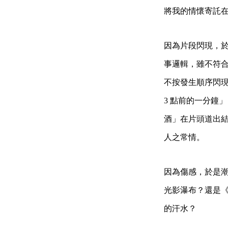
將我的情懷寄託
因為片段閃現，
事邏輯，雖不符
不按發生順序閃現，
3 點前的一分鐘
酒」在片頭道出
人之常情。
因為傷感，於是
光影瀑布？還是
的汗水？