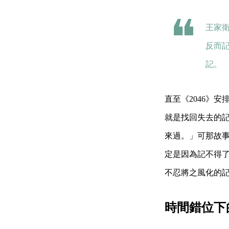
王家
反而
記。
直至《2046》
就是找回失去的記
來過。」可那故事
定是因為記不得
不忍將之風化的
時間錯位下