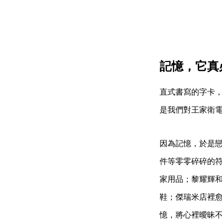
記憶，它真
直式書寫的字卡
是我們對王家衛
因為記憶，於是
件等零零碎碎的符
家用品；黎耀輝
鞋；傑瑞米店裡
憶，將心裡曖昧