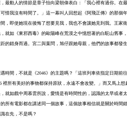
裡，最動人的情節是章子怡向梁朝偉表白：「我心裡有過你。在
，可惜我沒有時間了。」這一幕叫人回想起《阿飛正傳》的那個
瞬間，即使她現在後悔了想要見我，我也不會讓她見到我。王家
光，就如《東邪西毒》的歐陽峰在荒漠之中憶想著的白駝山舊事
差距的錯身而過。宮二與葉問，旭仔跟她母親，他們的故事都發
遇時間，不就是《2046》的主題嗎？「這班列車依指定日期前往20
046 裡所有美好的事物都保持原狀，永遠不會改變。」而又馬上
相遇，就如戲中周慕雲所說，愛情是有時間性的，認識的太早或者
衛的所有電影都在講述同一個故事，這個故事相信就是關於時間
相識在先，不是嗎？