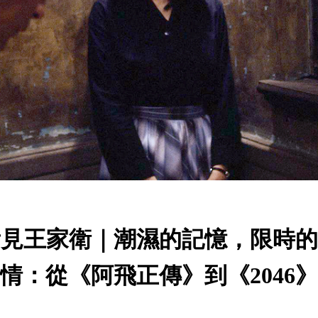
看見王家衛｜潮濕的記憶，限時的
情：從《阿飛正傳》到《2046》