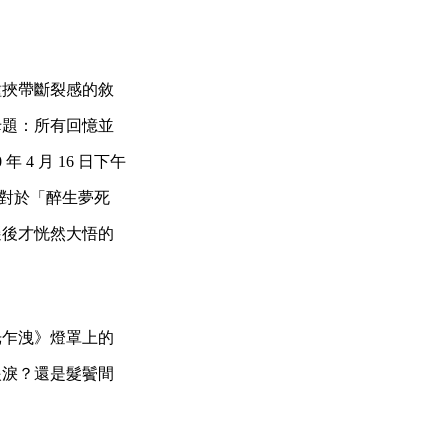
種挾帶斷裂感的敘
母題：所有回憶並
4 月 16 日下午
中對於「醉生夢死
遷後才恍然大悟的
光乍洩》燈罩上的
眼淚？還是髮鬢間