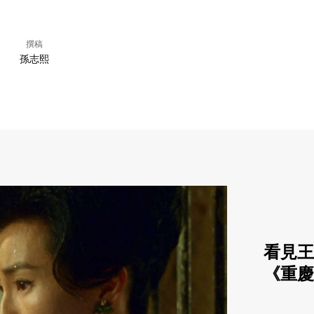
撰稿
孫志熙
看見王
《重慶