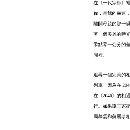
在《一代宗師》
你，是我的幸運
離開母親的那一
著一個美麗的時
零點零一公分的
間裡。
追尋一個完美的相
列車，因為在 2
在《2046》的
行。如果說王家
周慕雲和蘇麗珍