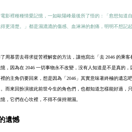
衛電影裡種種情愛記憶，一如歐陽峰最後所了悟的：「愈想知道
記得更清楚。」都是濕漉漉的傷感、血淋淋的創痛，明明不想記
安排了周慕雲去尋求從苦裡解套的方法，讓他寫出「去 2046 的乘
憶，因為在 2046 一切事物永不改變，没有人知道是不是真的
裡的主角仍要回來，想是因為「2046」其實意味著終極的遺忘
了。而來回扮演彼此前世今生的角色們，也都知道怎樣能好過，
記憶，它們在心坎裡，不得不保持潮濕。
的遺憾