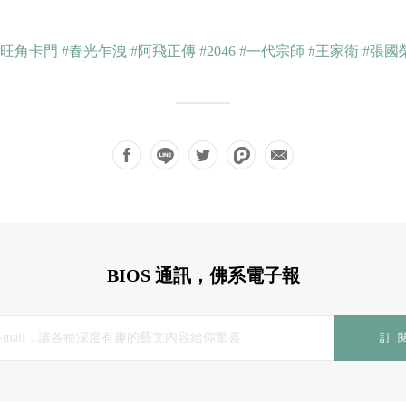
#旺角卡門
#春光乍洩
#阿飛正傳
#2046
#一代宗師
#王家衛
#張國
BIOS 通訊，佛系電子報
訂