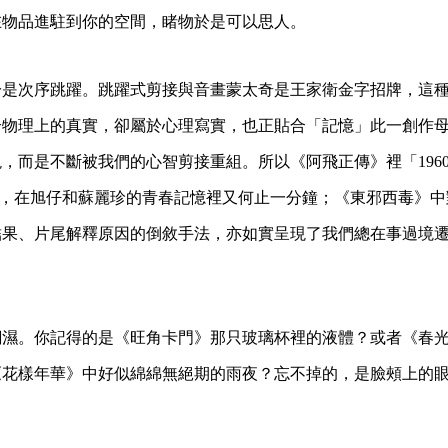
在物品進駐到你的空間，睹物於是可以思人。
於是次序跳躍。跳躍式剪接與音畫蒙太奇是王家衛金字招牌，這
合物理上的真實，卻屬於心理寫實，也正貼合「記憶」此一創作
而是不斷被我們的心智剪接重組。所以《阿飛正傳》裡「1960 年 
」，在旭仔和蘇麗珍的青春記憶裡又何止一分鐘；《東邪西毒》
結果、片尾解釋原因的倒敘手法，亦如實呈現了我們總在事過境
潮濕。你記得的是《旺角卡門》那只玻璃杯裡的液體？或者《春
《花樣年華》中好似綿綿無絕期的雨夜？忘不掉的，是臉頰上的