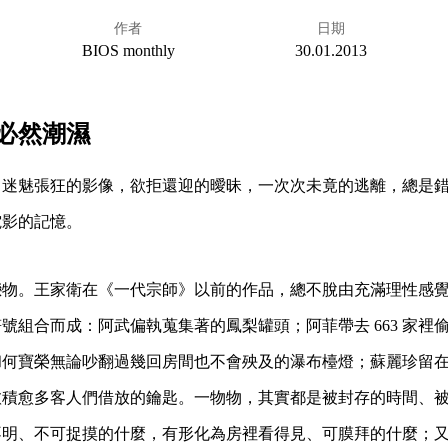
作者
日期
BIOS monthly
30.01.2013
必然潮濕
，迷魅張狂的影像，欲拒還迎的曖昧，一次次未竟的逃離，總是
電影的記憶。
戀物。王家衛在《一代宗師》以前的作品，總不脫由充滿理性感
號組合而成：阿武偏執蒐集著的鳳梨罐頭；阿菲帶去 663 家裡
和何寶榮無論吵翻過幾回房間也不會殃及的瀑布檯燈；蘇麗珍留
愈積愈多客人們借放的鑰匙。一物物，其實都是被封存的時間、
不明、不可捉摸的什麼，有形化為房裡看得見、可膜拜的什麼；