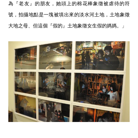
為『老友』的朋友，她頭上的棉花棒象徵被虐待的符
號，拍攝地點是一塊被填出來的淡水河土地，土地象徵
大地之母、但這個『假的』土地象徵女生假的媽媽。」