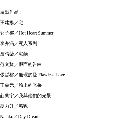
展出作品：
王建揚／宅
郭子榕／Hot Heart Summer
李亦涵／死人系列
詹晴棻／宅繭
范文賢／假面的告白
張哲榕／無瑕的愛 Flawless Love
王鼎元／臉上的光采
莊凱宇／我與他們的光景
胡力升／慾戰
Natako／Day Dream