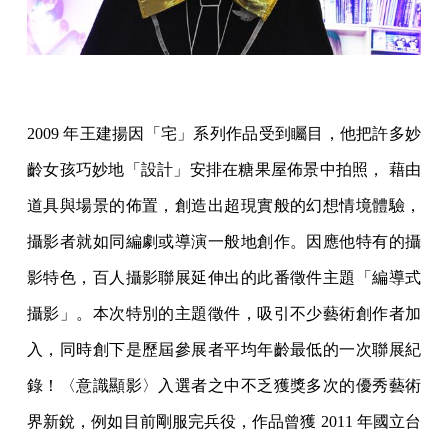
2009 年王建揚因「宅」系列作品受到矚目，他把許多妙
齡女孩巧妙地「設計」安排在糖果屋佈景中拍照， 藉由
道具與場景的佈置，創造出超現實般的幻想情境體驗，
攝影者就如同編劇或導演一般地創作。因應他特有的攝
影特色，百人攝影聯展延伸出的此番徵件主題「編導式
攝影」。本次特別的主題徵件，吸引不少藝術創作者加
入，同時創下是歷屆參展者平均年齡最低的一次聯展紀
錄！〈意識顯影〉入選者之中不乏獲獎多次的優秀藝術
界新銳，例如目前剛服完兵役，作品曾獲 2011 年國立台