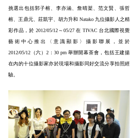
挑選出包括郭子榕、李亦涵、詹晴棻、范文賢、張哲
榕、王鼎元、莊凱宇、胡力升和 Natako 九位攝影人之精
彩作品，於 2012/05/12～05/27 在 TIVAC 台北國際視覺
藝術中心推出〈意識顯影〉攝影聯展，並於
2012/05/12（六）2：30 pm 舉辦開幕茶會，包括王建揚
在內的十位攝影家亦於現場和攝影同好交流分享拍照經
驗。