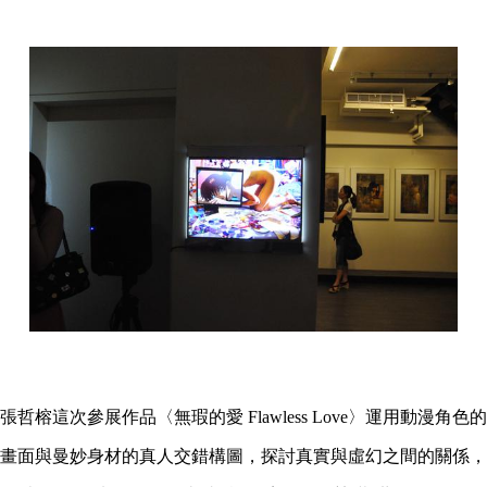
張哲榕這次參展作品〈無瑕的愛 Flawless Love〉運用動漫角色的
畫面與曼妙身材的真人交錯構圖，探討真實與虛幻之間的關係，