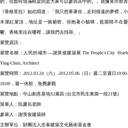
的，但如何填滿框架則是大家可以參與其中的。」就像黃玠那首
《香格里拉》如此唱道：「我只想牽著你，走到很遠的夢裡，小
木屋紅屋頂，地址是一個祕密。你抱著小貓咪，藍眼睛不在憂
鬱。香格里拉在哪裡，讓我們去找尋。」
展覽資訊：
展覽名稱：人民的城市----謝英俊建築展 The People’s City Hsieh
Ying-Chun, Architect
展覽時間：2012.03.24
（六）-2012.05.06（日）
週二至週日10:00
18:00，週一休館，免費參觀
展覽地點：中山創意基地S2
展區 (台北市民生東路一段21號)
策展人：阮慶岳老師
參展人：謝英俊建築師
主辦單位：財團法人忠泰建築文化藝術基金會