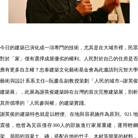
今日的建築已演化成一項專門的技術，尤其是在大城市裡，民眾
對於「家」僅有選擇成屋優劣的權利。人民對於自己的住房是否
應有更多自主權？忠泰建築文化藝術基金會為此邀請到元智大學
藝術與設計系系主任─阮慶岳副教授策劃「人民的城市─謝英俊
建築展」，此展為謝英俊建築師在台灣的首次完整建築展，剖析
其所倡導的「人民參與權」的建築實踐。
謝英俊的建築特色就是以輕便、在地與容易施作為原則。921
地
震後，他曾為災區僅存300人的邵族進行家屋重建，運用輕鋼
架、局部的混凝土、磚，搭配在地的竹子、木材等簡單的材料，