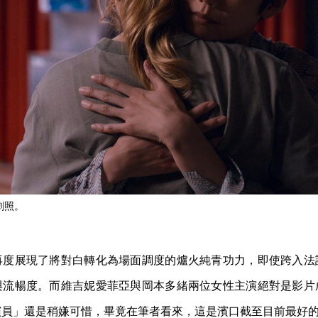
n》劇照。
再度展現了將對白轉化為場面調度的爐火純青功力，即使跨入法
與流暢度。而維吉妮愛菲亞與岡本多緒兩位女性主演絕對是影片
演員」還是稍嫌可惜，畢竟在筆者看來，這是濱口截至目前最好