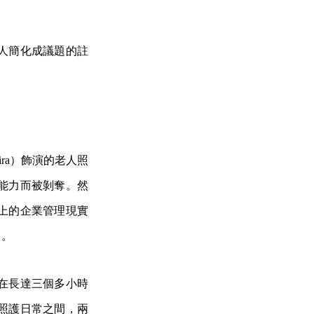
人簡化成議題的註
fira）飾演的老人照
能力而被剝奪。然
上的企業管理現實
）。
在長達三個多小時
照護日常之間，兩