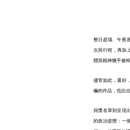
整日趕場、午夜
次與行程，再加上幾
體與精神幾乎被
儘管如此，還好
嚇的作品，也比
得獎名單則呈現
的政治姿態：一