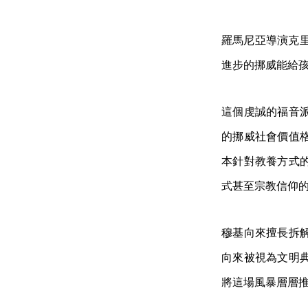
羅馬尼亞導演克里
進步的挪威能給
這個虔誠的福音
的挪威社會價值
本針對教養方式
式甚至宗教信仰
穆基向來擅長拆
向來被視為文明
將這場風暴層層