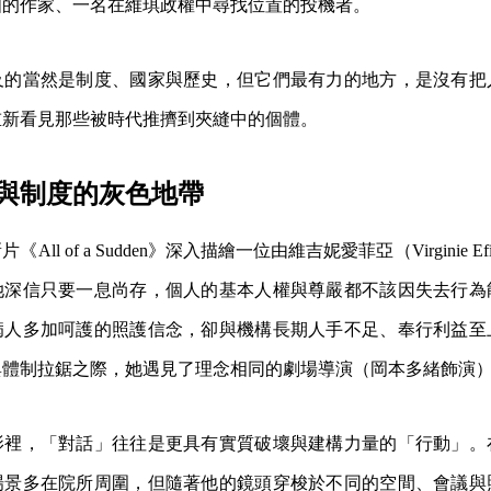
國的作家、一名在維琪政權中尋找位置的投機者。
及的當然是制度、國家與歷史，但它們最有力的地方，是沒有把
重新看見那些被時代推擠到夾縫中的個體。
與制度的灰色地帶
All of a Sudden》深入描繪一位由維吉妮愛菲亞（Virginie E
她深信只要一息尚存，個人的基本人權與尊嚴都不該因失去行為
病人多加呵護的照護信念，卻與機構長期人手不足、奉行利益至
與體制拉鋸之際，她遇見了理念相同的劇場導演（岡本多緒飾演
影裡，「對話」往往是更具有實質破壞與建構力量的「行動」。
場景多在院所周圍，但隨著他的鏡頭穿梭於不同的空間、會議與