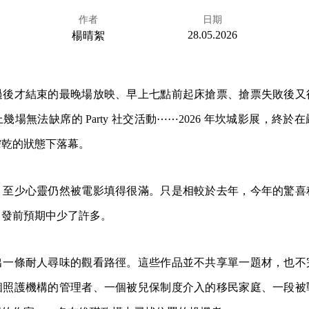
作者
日期
28.05.2026
楊晴絮
過後才結束的最晚場放映、早上七點前起床搶票、搶票失敗後又
場無法缺席的 Party 社交活動⋯⋯2026 年坎城影展，終於
榨乾的狀態下落幕。
，至少心靈仍然被電影填得很滿。只是相較於去年，今年的驚喜
出發前預期中少了許多。
出一條耐人尋味的觀看路徑。這些作品並不共享單一題材，也不
個照護機構的管理者、一個被兒保制度介入的移民家庭、一段被