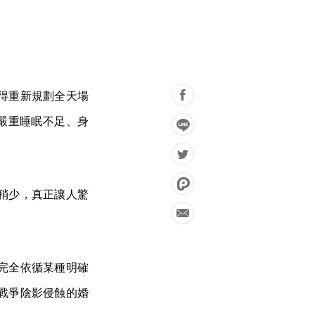
得重新規劃全天場
在嚴重睡眠不足、身
稍少，真正讓人驚
完全依循某種明確
戰爭陰影侵蝕的婚