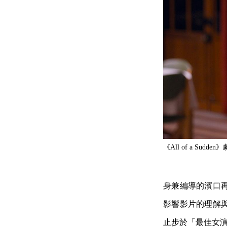
《All of a Sudde
身兼編導的濱口
影響影片的理解
止步於「最佳女