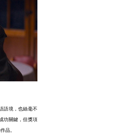
語語境，也絲毫不
成功關鍵，但獎項
的作品。