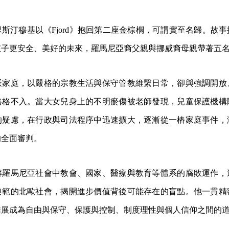
斯汀穆基以《Fjord》抱回第二座金棕櫚，可謂實至名歸。故
孩子更安全、美好的未來，羅馬尼亞裔父親與挪威裔母親帶著五
派家庭，以嚴格的宗教生活與保守管教維繫日常，卻與強調開放
格格不入。當大女兒身上的不明瘀傷被老師發現，兒童保護機構
的疑慮，在行政與司法程序中迅速擴大，逐漸從一樁家庭事件，
的全面審判。
解羅馬尼亞社會中教會、國家、醫療與教育等體系的腐敗運作，
典範的北歐社會，揭開進步價值背後可能存在的盲點。他一貫精
推展成為自由與保守、保護與控制、制度理性與個人信仰之間的