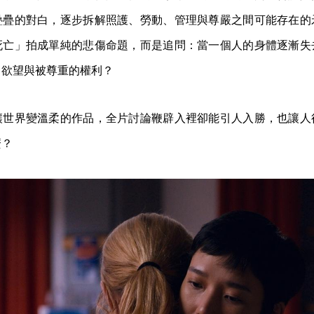
疊疊的對白，逐步拆解照護、勞動、管理與尊嚴之間可能存在的
死亡」拍成單純的悲傷命題，而是追問：當一個人的身體逐漸失
、欲望與被尊重的權利？
讓世界變溫柔的作品，全片討論鞭辟入裡卻能引人入勝，也讓人
麼？