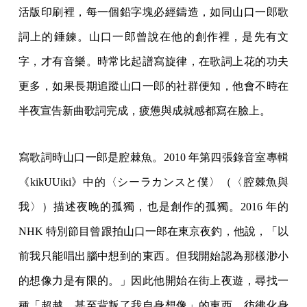
活版印刷裡，每一個鉛字塊必經鑄造，如同山口一郎歌
詞上的錘鍊。山口一郎曾說在他的創作裡，是先有文
字，才有音樂。時常比起譜寫旋律，在歌詞上花的功夫
更多，如果長期追蹤山口一郎的社群便知，他會不時在
半夜宣告新曲歌詞完成，疲憊與成就感都寫在臉上。
寫歌詞時山口一郎是腔棘魚。2010 年第四張錄音室專輯
《kikUUiki》中的〈シーラカンスと僕〉（〈腔棘魚與
我〉）描述夜晚的孤獨，也是創作的孤獨。2016 年的
NHK 特別節目曾跟拍山口一郎在東京夜釣，他說，「以
前我只能唱出腦中想到的東西。但我開始認為那樣渺小
的想像力是有限的。」因此他開始在街上夜遊，尋找一
種「超越、甚至背叛了我自身想像」的東西，彷彿化身