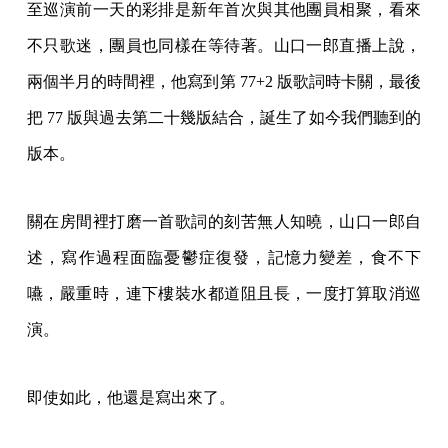
至巡演前一天的彩排是新年首次與其他團員相聚，看來
不只歌迷，團員也同樣在等待著。山口一郎直播上說，
兩個半月的時間裡，他寫到第 77+2 版歌詞時卡關，最後
把 77 版與過去第二十幾版結合，誕生了如今我們聽到的
版本。
關在房間裡打磨一首歌詞的刻苦無人知曉，山口一郎自
述，寫作過程面臨憂鬱症復發，記憶力變差，食不下
嚥，嚴重時，連下樓裝水都道阻且長，一度打算取消巡
演。
即使如此，他還是寫出來了。