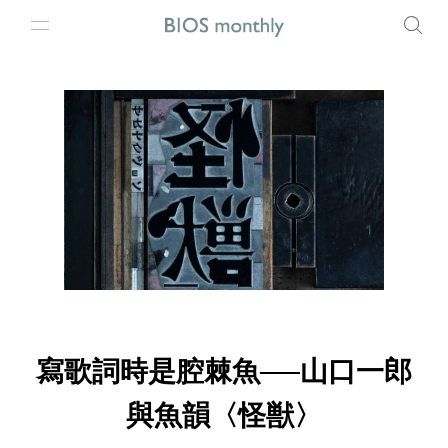
寫歌詞時是腔棘魚──山口一郎
與魚韻〈怪獣〉