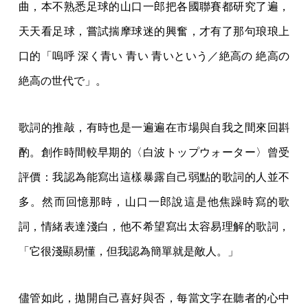
曲，本不熟悉足球的山口一郎把各國聯賽都研究了遍，
天天看足球，嘗試揣摩球迷的興奮，才有了那句琅琅上
口的「嗚呼 深く青い 青い 青いという／絶高の 絶高の
絶高の世代で」。
歌詞的推敲，有時也是一遍遍在市場與自我之間來回斟
酌。創作時間較早期的〈白波トップウォーター〉曾受
評價：我認為能寫出這樣暴露自己弱點的歌詞的人並不
多。然而回憶那時，山口一郎說這是他焦躁時寫的歌
詞，情緒表達淺白，他不希望寫出太容易理解的歌詞，
「它很淺顯易懂，但我認為簡單就是敵人。」
儘管如此，拋開自己喜好與否，每當文字在聽者的心中