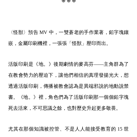
⊕ ⊕ ⊕
〈怪獣〉預告 MV 中，一雙蒼老的手作業著，鉛字塊鑲
嵌，金屬印刷機裡，一張張「怪獣」壓印而出。
活版印刷是《地。》後期劇情的麥高芬——主角群為了
在教會勢力的壓迫下，讓他們相信的真理發揚光大，想
透過活版印刷，傳播被教會認為是異端邪說的地動說禁
書。《地。》裡，角色們為了活版印刷那一個個鉛字塊
死去活來，不可思議之餘，也對歷史升起更多敬畏。
尤其在那個知識被控管、不是人人能接受教育的 15 世