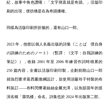
紀，故事中角色讚嘆：「文字簡直就是奇蹟。」活版印
刷的出現，便彷彿是在為奇蹟播種。
同樣為活版印刷所折服的，還有山口一郎。
2023 年，他曾以個人名義出版的詩集《ことば 僕自身
の訓練のためのノート》（暫譯：《文字：自我訓練的
筆記》），收錄 2001 年至 2006 年練習作詞時積累的
250 篇內容，全書以活版印刷印製，企劃前期山口一郎
就強烈要求葛西薰擔綱設計，並使用須藤玲子特製的布
料裝訂——布料閃爍著絲絲金屬光澤，以魚韻當年的巡
演名稱「蜃気楼」命名。詩集也於 2024 年出版第二部。