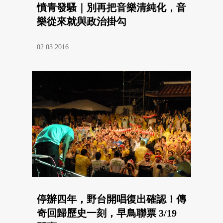
憤青發騷｜別再把音樂清純化，音
樂從來就與政治掛勾
02.03.2016
停辦四年，野台開唱復出確認！傳
奇回歸歷史一刻，早鳥聯票 3/19