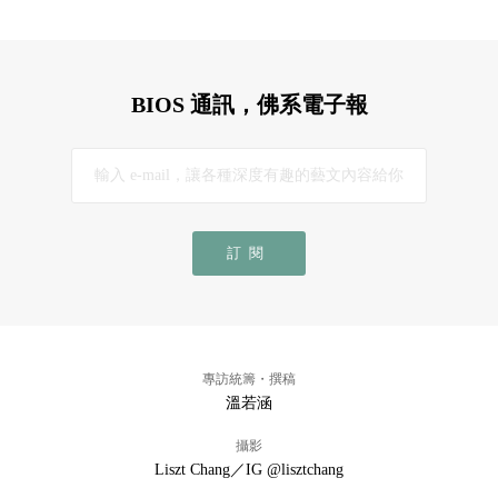
BIOS 通訊，佛系電子報
訂閱
專訪統籌・撰稿
溫若涵
攝影
Liszt Chang／IG @lisztchang