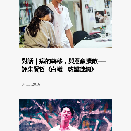
對話｜病的轉移，與意象潰散──
評朱賢哲《白蟻 - 慾望謎網》
04.11.2016