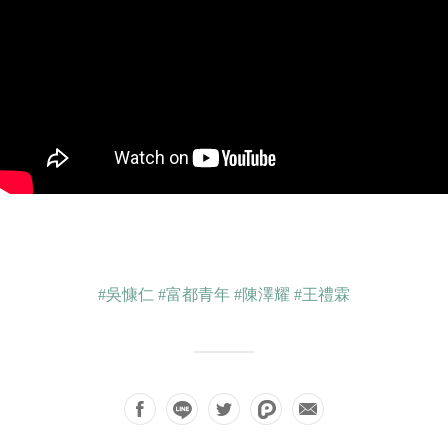
#吳慷仁
#富都青年
#陳澤耀
#王禮霖