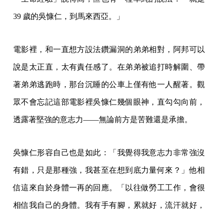
39 歲的吳慷仁，到馬來西亞。」
電影裡，和一直想方設法鑽漏洞的弟弟相對，阿邦可以
說是太正直，太有責任感了。在弟弟被追打時解圍、帶
著弟弟逃跑時，那台沉睡的公車上僅有他一人醒著。觀
眾不會忘記這部電影裡吳慷仁幾個眼神，直勾勾向前，
透露著堅強的意志力——無論前方是苦難還是承擔。
吳慷仁形容自己也是如此：「我覺得我意志力非常強沒
有錯，只是那種強，我甚至在想到底力量何來？」他相
信這來自於身體一再的回應。「以往做勞工工作，會很
相信我自己的身體。我有手有腳，累就好，流汗就好，