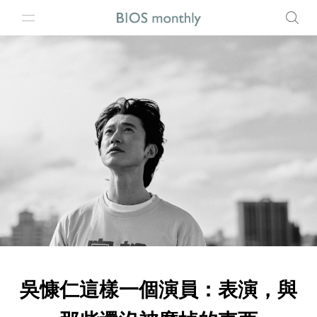
吳慷仁這樣一個演員：表演，與