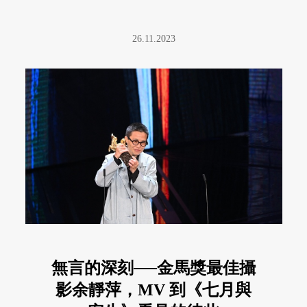
26.11.2023
無言的深刻──金馬獎最佳攝
影余靜萍，MV 到《七月與