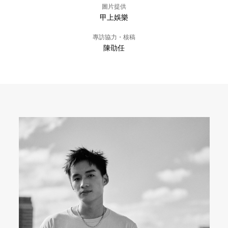
圖片提供
甲上娛樂
專訪協力・核稿
陳劭任