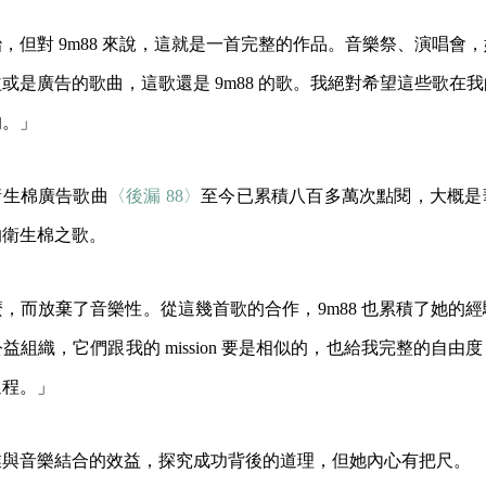
，但對 9m88 來說，這就是一首完整的作品。音樂祭、演唱會
或是廣告的歌曲，這歌還是 9m88 的歌。我絕對希望這些歌在
的。」
的衛生棉廣告歌曲
〈後漏 88〉
至今已累積八百多萬次點閱，大概是
的衛生棉之歌。
，而放棄了音樂性。從這幾首歌的合作，9m88 也累積了她的
益組織，它們跟我的 mission 要是相似的，也給我完整的自由
過程。」
業與音樂結合的效益，探究成功背後的道理，但她內心有把尺。