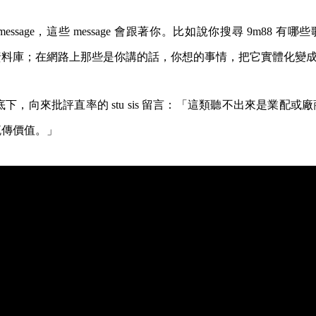
essage，這些 message 會跟著你。比如說你搜尋 9m88 有
資料庫；在網路上那些是你講的話，你想的事情，把它實體化變
下，向來批評直率的 stu sis 留言：「這類聽不出來是業配或
流傳價值。」