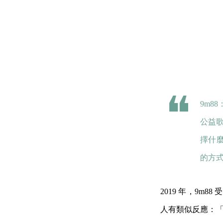
9m
公益
擇什
的方
2019 年，9m
人有類似反應：