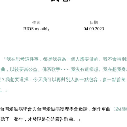
作者
日期
BIOS monthly
04.09.2023
88：「我在思考這件事，都是我身為一個人想要做的。我不會特
歌曲，以後要當公益、佛系歌手⋯⋯ 我沒有這樣想。我在想我身
麼？我想要選擇：今天我可以再對別人多一點包容，多一點善良
式。」
88 受台灣愛滋病學會與台灣愛滋病護理學會邀請，創作單曲
〈為i篩
「聽了一整年，才發現是公益廣告歌曲。」