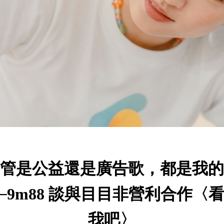
管是公益還是廣告歌，都是我的
─9m88 談與目目非營利合作〈
我吧〉