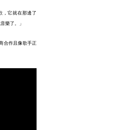
哪些歌，它就在那邊了
成音樂了。」
廠商合作且像歌手正