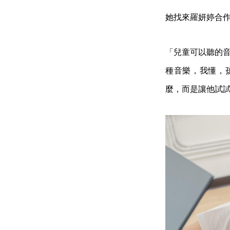
她找來羅妍婷合
「兒童可以聽的音
種音樂，我懂，
麼，而是讓他試