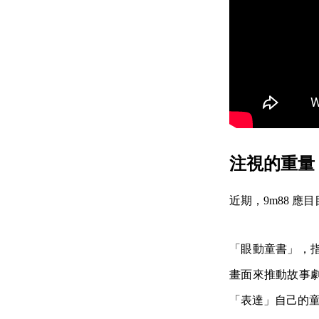
注視的重量
近期，9m88 
「眼動童書」，
畫面來推動故事
「表達」自己的