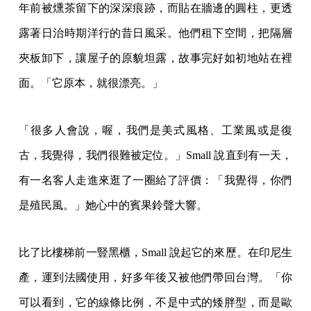
年前被燻茶留下的深深痕跡，而貼在牆邊的圓柱，更透
露著日治時期洋行的昔日風采。他們租下空間，把隔層
夾板卸下，讓屋子的原貌坦露，故事完好如初地站在裡
面。「它原本，就很漂亮。」
「很多人會說，喔，我們是美式風格、工業風或是復
古，我覺得，我們很難被定位。」Small 說直到有一天，
有一名客人走進來逛了一圈給了評價：「我覺得，你們
是殖民風。」她心中的賓果鈴聲大響。
比了比樓梯前一豎黑櫃，Small 說起它的來歷。在印尼生
產，運到法國使用，好多年後又被他們帶回台灣。「你
可以看到，它的線條比例，不是中式的矮胖型，而是歐