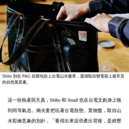
Shibo 別在 P&G 自製包款上台電山水徽章，靈感取自變電箱上最常見
的自然風景畫。
這一份執著與天真，Shibo 和 Small 也在台電文創身上嗅
到同等氣息。兩夫妻把玩著台電熱墊、置物盤，取自山
水彩繪意象的別針，「看得出來這些產出背後，是經歷