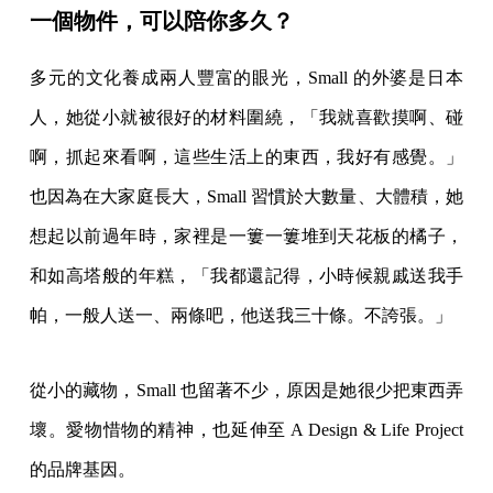
一個物件，可以陪你多久？
多元的文化養成兩人豐富的眼光，Small 的外婆是日本
人，她從小就被很好的材料圍繞，「我就喜歡摸啊、碰
啊，抓起來看啊，這些生活上的東西，我好有感覺。」
也因為在大家庭長大，Small 習慣於大數量、大體積，她
想起以前過年時，家裡是一簍一簍堆到天花板的橘子，
和如高塔般的年糕，「我都還記得，小時候親戚送我手
帕，一般人送一、兩條吧，他送我三十條。不誇張。」
從小的藏物，Small 也留著不少，原因是她很少把東西弄
壞。愛物惜物的精神，也延伸至 A Design & Life Project
的品牌基因。