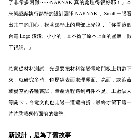
了非常多困難⋯⋯NAKNAK 真的處理得很好耶！」本
來就認識執行熱墊的設計團隊 NAKNAK， Small 一眼看
出其中的用心，摸著熱墊上的局部上光說，「你看這個
台電 Logo 淺淺、小小的，又不搶了原本上面的塗層，做
工很細。」
確實從材料測試，光是要把材料從變電箱門板上切割下
來，就研究多時。也歷經表面處理霧面、亮面，或遮蓋
或簍空的各種嘗試，量產過程遇到料件不足、工廠缺人
等關卡，台電文創也走過一遭遭曲折，最終才留下這一
片片乘載獨特面貌的熱墊。
新設計，是為了舊故事