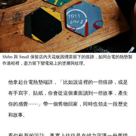
Shibo 與 Small 保留店內天花板因燻茶留下的痕跡，如同台電的熱墊製
作過程裡，盡力留下變電箱上的塗層與紋理。
他拿起台電熱墊端詳，「比如說這裡的一些痕跡，或是
有手寫字、貼紙，你會從這個畫面讀到一些故事，產生
你的感覺⋯⋯」帶一個舊物回家，同時也領走一段歷史
和故事。
看似嶄新的設計，事實上往往是在傾力守護一份舊情