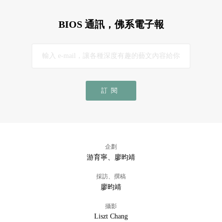
BIOS 通訊，佛系電子報
訂閱
企劃
游育寧、廖昀靖
採訪、撰稿
廖昀靖
攝影
Liszt Chang