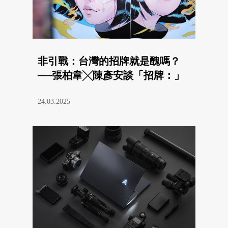
非引戰：台灣的招牌就是醜嗎？
──張柏韋╳陳彥安談「招牌：」
24.03.2025