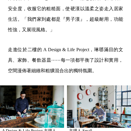
安全度，收服它的粗糙面，使硬漢以溫柔之姿走入居家
生活。「我們家到處都是『男子漢』，超級耐用，功能
性強，又展現風格。」
走進位於二樓的 A Design & Life Project，琳瑯滿目的文
具、家飾、餐飲器皿⋯⋯每一項都平衡了設計和實用，
空間漫佈著細緻和粗獷混合出的獨特氛圍。
A Design & Life Project 主理人
主理人 Small