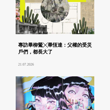
專訪畢柳鶯╳畢恆達：父權的受災
戶們，都長大了
21.07.2026