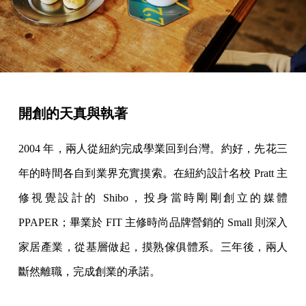
開創的天真與執著
2004 年，兩人從紐約完成學業回到台灣。約好，先花三
年的時間各自到業界充實摸索。在紐約設計名校 Pratt 主
修視覺設計的 Shibo，投身當時剛剛創立的媒體
PPAPER；畢業於 FIT 主修時尚品牌營銷的 Small 則深入
家居產業，從基層做起，摸熟傢俱體系。三年後，兩人
斷然離職，完成創業的承諾。