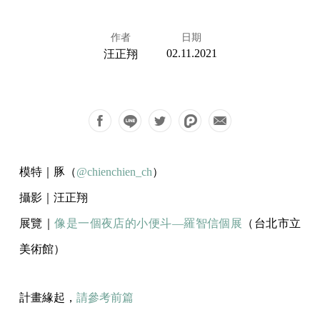
作者
日期
02.11.2021
汪正翔
模特｜豚（
@chienchien_ch
）
攝影｜汪正翔
展覽｜
像是一個夜店的小便斗—羅智信個展
（台北市立
美術館）
計畫緣起，
請參考前篇