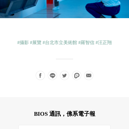
#攝影
#展覽
#台北市立美術館
#羅智信
#汪正翔
BIOS 通訊，佛系電子報