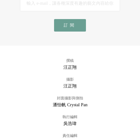
訂閱
撰稿
汪正翔
攝影
汪正翔
封面攝影與側拍
潘怡帆 Crystal Pan
執行編輯
吳浩瑋
責任編輯