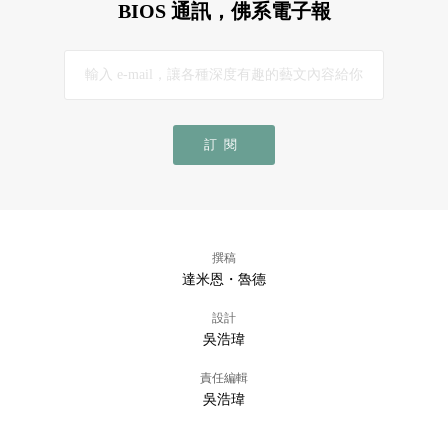
BIOS 通訊，佛系電子報
訂閱
撰稿
達米恩・魯德
設計
吳浩瑋
責任編輯
吳浩瑋