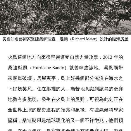
美國知名藝術家暨建築師理查．邁爾（Richard Meier）設計的臨海房屋
火島這個地方向來很容易遭受自然力量攻擊，2012 年的
桑迪颶風（Hurricane Sandy）就曾肆虐該地。暴風雨帶
來嚴重破壞，房屋夷平，島上好幾個部分淹沒在海水之
下好幾英尺。住在那裡的人，痛苦地意識到該島的低窪
地勢有多脆弱。發生在火島上的災難，可視為此刻正在
全世界上演的歷史進程的預兆和象徵。有些氣候科學家
堅稱，桑迪颶風是地球暖化的又一個不祥徵兆，他們預
測，在兩百年內，孤寂市和全球所有的低窪地區，都會