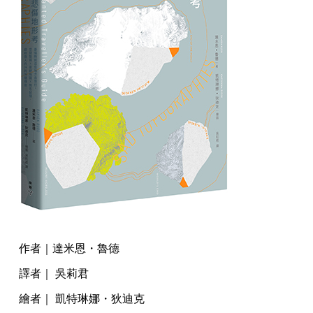
作者｜達米恩・魯德
譯者｜ 吳莉君
繪者｜ 凱特琳娜・狄迪克