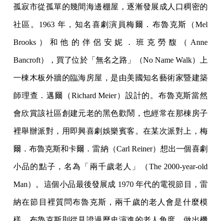
孤寂市從孤單的幾間海邊棚屋，逐漸發展成人口稠密的
社區。1963 年，知名喜劇演員梅爾．布魯克斯（Mel
Brooks）和他的伴侶安妮．班克勞馥（Anne
Bancroft），買了位於「無名之路」（No Name Walk）上
一棟木板外牆的臨海房屋，是由美國知名藝術家暨建築
師理查．邁爾（Richard Meier）設計的。布魯克斯當然
會欣賞該社區創建元老的黑色歡鬧，也經常在那棟房子
裡舉辦派對，用即興喜劇娛樂賓客。在某次派對上，梅
爾．布魯克斯和卡爾．雷納（Carl Reiner）想出一個喜劇
小品的點子，名為「兩千歲老人」（The 2000-year-old
Man）。這個小品最後發展成 1970 年代的電視節目，雷
納在節目裡質問布魯克斯，兩千歲的老人會是什麼模
樣。布魯克斯則從見證過歷史演進的老人角度，做出機