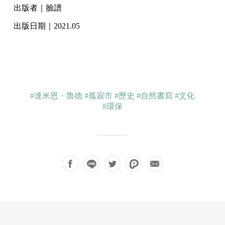
出版者｜臉譜
出版日期｜2021.05
#達米恩・魯德
#孤寂市
#歷史
#自然書寫
#文化
#環保