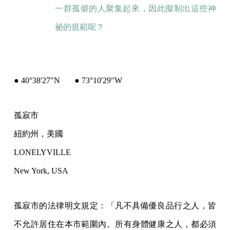
一群孤僻的人聚集起來，因此擬制出這些神
祕的規範呢？
● 40°38'27"N ● 73°10'29"W
孤寂市
紐約州，美國
LONELYVILLE
New York, USA
孤寂市的法律明文規定：「凡不具備優良品行之人，皆
不允許居住在本市範圍內。所有身體健康之人，都必須