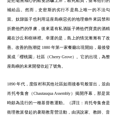
是把毫無戒心的船隻誘騙上岸，殺死船員，搶奪他們的
補給品。然而，史密斯的劣行不是島上唯一的不法勾
當。奴隸販子也利用這座島嶼惡劣的地理條件來囚禁和
折磨他們的俘虜，後來還有私酒販子將他們寶貴的酒精
藏在沙丘和樹林裡。幸運的是，島上的情況漸漸有了改
善。改善的熱潮從 1880 年第一家餐廳出現開始，最後發
展成「櫻桃園」社區（Cherry Grove）。它的出現，為整
座島嶼的未來開發吹起了號角。
1890 年代，度假村和其他社區如雨後春筍般冒出，並由
肖托夸集會（Chautauqua Assembly）揭開序幕，那是當
時頗為流行的一種基督教運動。（譯注：肖托夸集會是
衛理教派發起的暑期教育營活動，由演說家、教師、音