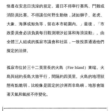
恪遵在安息日洗澡的規定。週日不得舉行賽馬、鬥雞或
消防員比賽。不得讓任何野生動物，諸如獅子、老虎、
大象、海豚或鯨魚等，留在本市範圍內。」最後，「市
政委員會必須負責每日觀測潮汐起落和海浪滾動」。由
全體三人組成的孤寂市議會和社區，一致投票通過他們
擬定的法律。
孤寂市位於三十二英里長的火島（Fire Island）東端。火
島與紐約長島大致平行，間隔約四英里。火島的地理狀
態有點脆弱，比較像是固定的沙洲而非島嶼，地形會隨
著天氣和氣候不停變化。