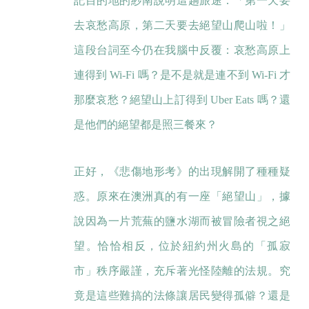
記目的地的紗南說明這趟旅途：「第一天要
去哀愁高原，第二天要去絕望山爬山啦！」
這段台詞至今仍在我腦中反覆：哀愁高原上
連得到 Wi-Fi 嗎？是不是就是連不到 Wi-Fi 才
那麼哀愁？絕望山上訂得到 Uber Eats 嗎？還
是他們的絕望都是照三餐來？
正好，《悲傷地形考》的出現解開了種種疑
惑。原來在澳洲真的有一座「絕望山」，據
說因為一片荒蕪的鹽水湖而被冒險者視之絕
望。恰恰相反，位於紐約州火島的「孤寂
市」秩序嚴謹，充斥著光怪陸離的法規。究
竟是這些難搞的法條讓居民變得孤僻？還是