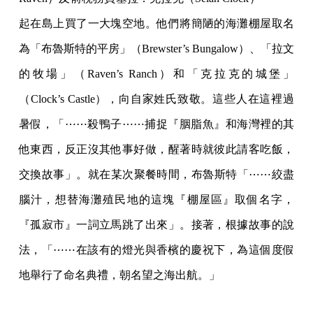
起在島上買了一大塊空地。他們將簡陋的海灘棚屋取名
為「布魯斯特的平房」（Brewster’s Bungalow）、「拉文
的牧場」（Raven’s Ranch）和「克拉克的城堡」
（Clock’s Castle），向自家姓氏致敬。這些人在這裡過
暑假，「⋯⋯殺鴨子⋯⋯捕捉『胭脂魚』和海灣裡的其
他東西，反正沒其他事好做，醒著時就彼此請客吃飯，
交換故事」。就在某次聚餐時間，布魯斯特「⋯⋯絞盡
腦汁，想替海灘殖民地的這塊『棚屋區』取個名字，
『孤寂市』一詞立馬跳了出來」。接著，根據故事的說
法，「⋯⋯在該有的燈光與香檳的慶祝下，為這個度假
地舉行了命名典禮，朝名望之海出航。」