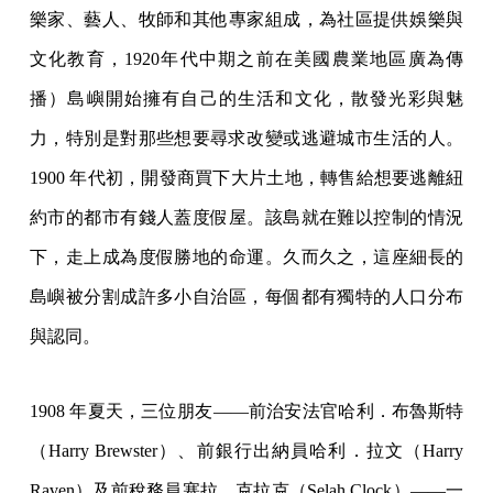
樂家、藝人、牧師和其他專家組成，為社區提供娛樂與
文化教育，1920年代中期之前在美國農業地區廣為傳
播）島嶼開始擁有自己的生活和文化，散發光彩與魅
力，特別是對那些想要尋求改變或逃避城市生活的人。
1900 年代初，開發商買下大片土地，轉售給想要逃離紐
約市的都市有錢人蓋度假屋。該島就在難以控制的情況
下，走上成為度假勝地的命運。久而久之，這座細長的
島嶼被分割成許多小自治區，每個都有獨特的人口分布
與認同。
1908 年夏天，三位朋友——前治安法官哈利．布魯斯特
（Harry Brewster）、前銀行出納員哈利．拉文（Harry
Raven）及前稅務員塞拉．克拉克（Selah Clock）——一