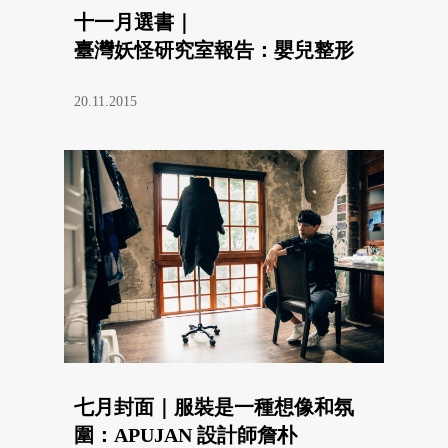
十一月選書｜
臺灣妖怪研究室報告：嬰兒整形
20.11.2015
七月封面｜服裝是一種想像和氛
圍：APUJAN 設計師詹朴