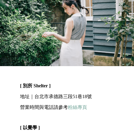
[ 別所 Shelter ]
地址｜台北市承德路三段51巷18號
營業時間與電話請參考
粉絲專頁
[ 以覺學 ]