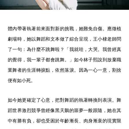
體內帶著執著前來面對新的挑戰，她難免自傷。應徵植
劇場時，她以舞蹈和文本做了綜合呈現，王小棣老師問
了一句：為什麼不跳舞啦？「我就哇，大哭。我曾經真
的覺得，我一輩子都會跳舞。」如今林子熙說到放棄職
業舞者的生涯轉捩點，依然落淚。因為一心一意，割捨
便有如小死。
如今她更確定了心意，把對舞蹈的執著轉換到表演。舞
蹈世界激烈競爭曾經像黑天鵝的噩夢一般跟隨，她在其
中有勝有負，卻也受困於年齡漸長、肉身漸衰的現實限