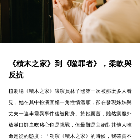
《積木之家》到《噬罪者》，柔軟與
反抗
植劇場《積木之家》讓演員林子熙第一次被那麼多人看
見，她在其中扮演宜娟一角性情溫順，卻在發現姊姊與
丈夫一連串靈異事件後被附身。於她而言，雖然瘋魔外
放滿口鮮血吃豬心也是挑戰，但最難是宜娟對其他人唯
命是從的態度：「剛演《積木之家》的時候，我確實不