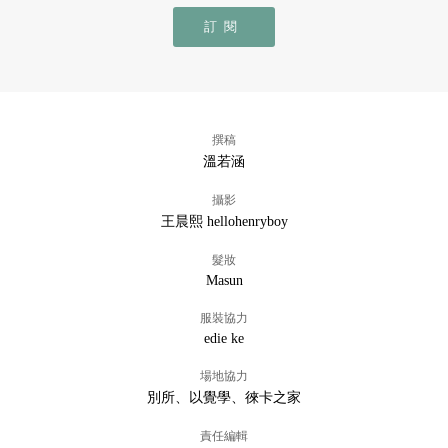
訂閱
撰稿
溫若涵
攝影
王晨熙 hellohenryboy
髮妝
Masun
服裝協力
edie ke
場地協力
別所、以覺學、徠卡之家
責任編輯