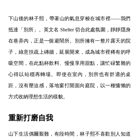
下山後的林子熙，帶著山的氣息穿梭在城市裡——我們
抵達「別所」。英文名 Shelter 切合此處氛圍，靜靜隱身
在巷弄內，正是一個避鬧所。別所擁有一整片露天的院
子，綠意扶疏上磚牆，延展開來，成為城市裡稀有的呼
吸空間，在此點杯飲料、慢慢享用甜點，讓忙碌繁雜的
心得以站穩再轉場。即使在室內，別所也有舒適的桌
距，沒有壓迫感，落地窗打開面向庭院，以一種慵懶的
方式收納理想生活的樣貌。
重新打磨自我
山下生活偶爾艱難，有段時間，林子熙不喜歡別人知道