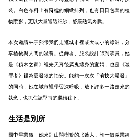
裝。白色布料上有窗櫺的細緻排列，也有日日包圍的植
物蹤影，更以大量通透細紗，舒緩熱氣奔騰。
本次邀請林子熙帶我們走逛城市裡或大或小的綠洲，分
享植物與人間的滋養。從舞者、服裝設計師到演員，她
是《積木之家》裡先天真後厲鬼纏身的宜娟，也是《噬
罪者》裡為愛發狠的怡安。能夠一次次「演技大爆發」
的同時，她在城市裡學習深呼吸，放下許多一路走來的
執念，也抓住該堅持的繼續往下。
生活是別所
國中畢業後，她來到山闊樹繁的北藝大，朝一個職業舞