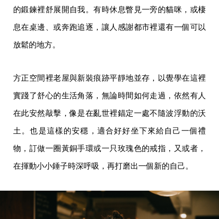
的鍛鍊裡舒展開自我。有時休息瞥見一旁的貓咪，或棲
息在桌邊、或奔跑追逐，讓人感謝都市裡還有一個可以
放鬆的地方。
方正空間裡老屋與新裝痕跡平靜地並存，以覺學在這裡
實踐了舒心的生活角落，無論時間如何走過，依然有人
在此安然敲擊，像是在亂世裡錨定一處不隨波浮動的沃
土。也是這樣的安穩，適合好好坐下來給自己一個禮
物，訂做一圈黃銅手環或一只玫瑰色的戒指，又或者，
在揮動小小錘子時深呼吸，再打磨出一個新的自己。