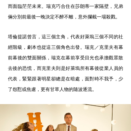
而面臨茫茫未來。瑞克巧合住在莎朗蒂一家隔壁，兄弟
倆分別前最後一晚決定不醉不離，意外攔截一場殺戮。
塔倫提諾曾言，這三個主角，代表好萊塢三個不同的社
經階級，劇本也從這三個角色出發。瑞克／克里夫有幕
前幕後的雙面關係，瑞克在幕前享受目光也承擔觀眾散
去後的恐慌，而克里夫則是好萊塢所有幕後從業人員的
代表，緊緊跟著明星卻總是在暗處，面對時不我予，少
了怨懟或焦慮，更有甘草人物的隨波逐流。