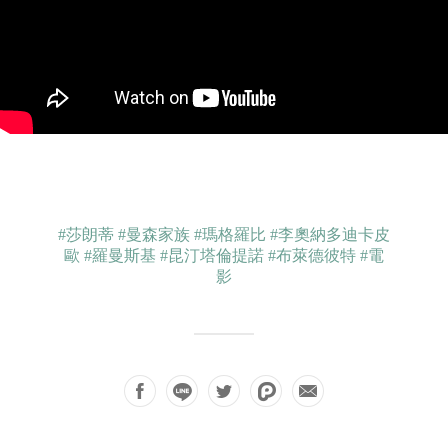
#莎朗蒂
#曼森家族
#瑪格羅比
#李奧納多迪卡皮
歐
#羅曼斯基
#昆汀塔倫提諾
#布萊德彼特
#電
影