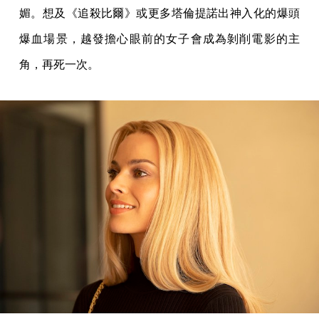
媚。想及《追殺比爾》或更多塔倫提諾出神入化的爆頭
爆血場景，越發擔心眼前的女子會成為剝削電影的主
角，再死一次。