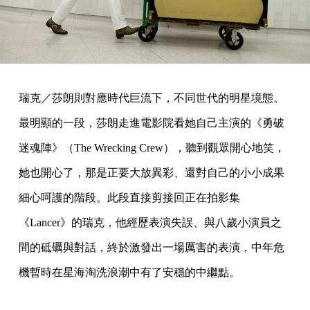
瑞克／莎朗則對應時代巨流下，不同世代的明星境態。
最明顯的一段，莎朗走進電影院看她自己主演的《勇破
迷魂陣》（The Wrecking Crew），聽到觀眾開心地笑，
她也開心了，那是正要大放異彩、還對自己的小小成果
細心呵護的階段。此段直接剪接回正在拍影集
《Lancer》的瑞克，他經歷表演失誤、與八歲小演員之
間的砥礪與對話，終於激發出一場厲害的表演，中年危
機暫時在星海淘洗浪潮中有了安穩的中繼點。