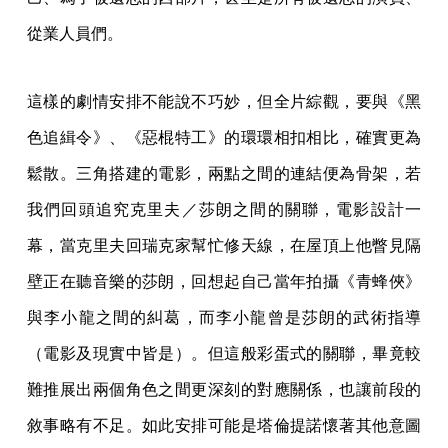
從業人員們。
這樣的劇情安排不能說不巧妙，但全片綜觀，要與《黑
色追緝令》、《惡棍特工》的環環相扣相比，確實更為
鬆散。三角搭建的電影，兩點之間的連結便為骨架，若
我們回頭追究克里夫／莎朗之間的關聯，電影設計一
幕，當克里夫回瑞克家幫忙修天線，在屋頂上他瞥見隔
壁正在聽音樂的莎朗，回想起自己當年拍攝《青蜂俠》
與李小龍之間的糾葛，而李小龍曾是莎朗的武術指導
（電影及現實中皆是）。但這般彩蛋式的關聯，畢竟較
難推展出兩個角色之間更深刻的對應關係，也讓前段的
敘事略有不足。如此安排可能是塔倫提諾懷著其他意圖