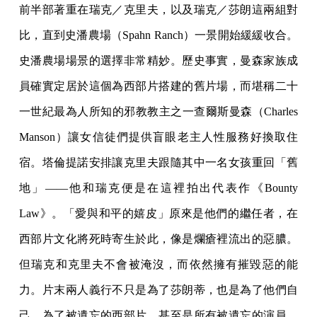
前半部著重在瑞克／克里夫，以及瑞克／莎朗這兩組對
比，直到史潘農場（Spahn Ranch）一景開始緩緩收合。
史潘農場場景的選擇非常精妙。歷史事實，曼森家族成
員確實定居於這個為西部片搭建的舊片場，而堪稱二十
一世紀最為人所知的邪教教主之一查爾斯曼森（Charles
Manson）讓女信徒們提供盲眼老主人性服務好換取住
宿。塔倫提諾安排讓克里夫跟隨其中一名女孩重回「舊
地」——他和瑞克便是在這裡拍出代表作《Bounty
Law》。「愛與和平的嬉皮」原來是他們的繼任者，在
西部片文化將死時寄生於此，像是爛瘡裡流出的惡膿。
但瑞克和克里夫不會被淹沒，而依然擁有摧毀惡的能
力。片末兩人義行不只是為了莎朗蒂，也是為了他們自
己、為了被遺忘的西部片，甚至是所有被遺忘的演員、