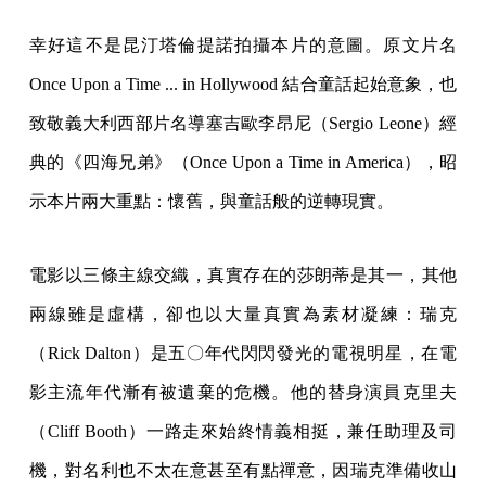
幸好這不是昆汀塔倫提諾拍攝本片的意圖。原文片名
Once Upon a Time ... in Hollywood 結合童話起始意象，也
致敬義大利西部片名導塞吉歐李昂尼（Sergio Leone）經
典的《四海兄弟》（Once Upon a Time in America），昭
示本片兩大重點：懷舊，與童話般的逆轉現實。
電影以三條主線交織，真實存在的莎朗蒂是其一，其他
兩線雖是虛構，卻也以大量真實為素材凝練：瑞克
（Rick Dalton）是五〇年代閃閃發光的電視明星，在電
影主流年代漸有被遺棄的危機。他的替身演員克里夫
（Cliff Booth）一路走來始終情義相挺，兼任助理及司
機，對名利也不太在意甚至有點禪意，因瑞克準備收山