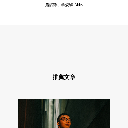
蕭詒徽、李姿穎 Abby
推薦文章