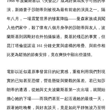
1968 年波蘭斯基以《失嬰記》成為好萊塢炙手可熱的導
演，新婚妻子莎朗蒂則被視為最有前途的演員之一。隔
年八月，一場震驚世界的慘案降臨——曼森家族成員闖
入他們家中，殺了懷有八個月身孕的莎朗蒂與友人，波
蘭斯基則因剛好在外拍攝躲過。奠基於殘忍的事實，但
昆汀塔倫提諾這 161 分鐘史實與虛構的堆疊、與前作相
比更為鬆弛的節奏安排，竟在爽快中顯出些溫情。
電影以近似還原事發當日的紀實感，重複利用我們對現
實的已知甚至恐懼，營造懸疑與樂觀的落差。若已知莎
朗蒂的遭遇，從她與丈夫波蘭斯基第一次出場，就開始
擔心她的下場——而我們甚至一起活過她的最後一天，
跟著她吃晚餐，與好友談天，竟是如此平靜無波乃至明