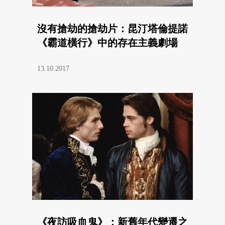
沒有搶劫的搶劫片：昆汀塔倫提諾
《霸道橫行》中的存在主義劇場
13.10.2017
《夜訪吸血鬼》：新舊年代變遷之