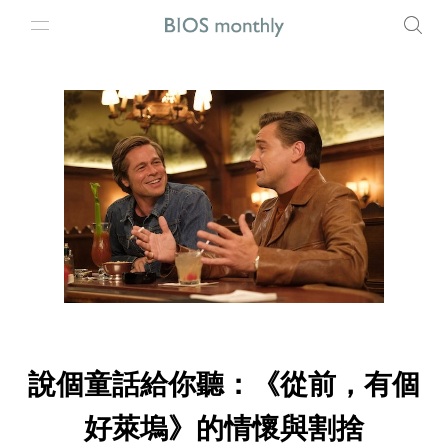
說個童話給你聽：《從前，有個
好萊塢》的情懷與割捨