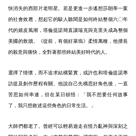
快消失的西部片老明星。若是更進一步遙想莎朗蒂一案
的社會效應，想起它的駭人聽聞是如何終結整個六〇年
代的嬉皮風潮，塔倫提諾簡直讓瑞克與克里夫成為整個
美國的救贖。《從前，有個好萊塢》柔情萬種，他擅長
的殺意與痛快，全對著那些終結美好時代的人。
選擇了情懷，而不追求結構緊實，或許也和塔倫提諾專
訪提及創作歷程有關。他說自己先構思好角色後，一直
苦思如何串連，但在某日頓悟：「我不想要任何故事
了，我只想敘述這些角色的日常生活。」
大師們都老了。曾經可以輕易遊走在怪力亂神與深刻之