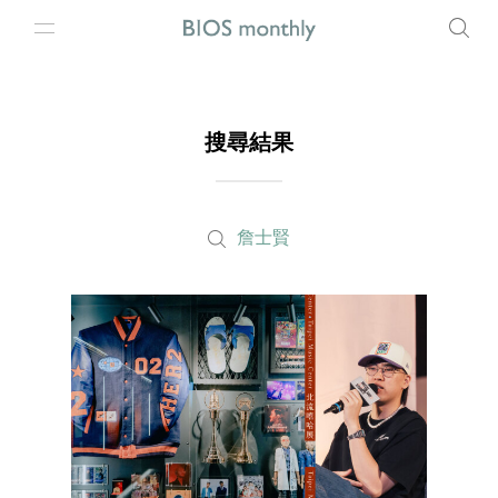
搜尋結果
詹士賢