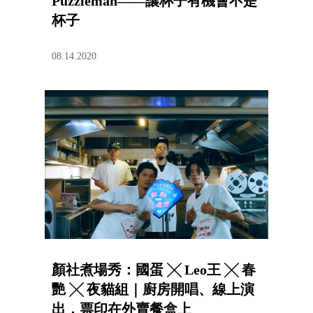
Puzzleman——讓杯子有機會不是
杯子
08.14.2020
顏社煮場秀：國蛋 ╳ Leo王 ╳ 春
艷 ╳ 夜貓組｜廚房開唱、線上演
出，票印在外賣餐盒上