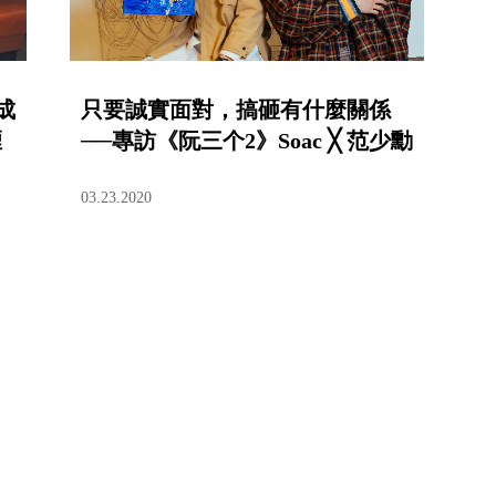
成
只要誠實面對，搞砸有什麼關係
煙
──專訪《阮三个2》Soac ╳ 范少勳
03.23.2020