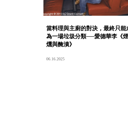
當料理與主廚的對決，最終只能
為一場垃圾分類──愛德華李《
燻與醃漬》
06.16.2025