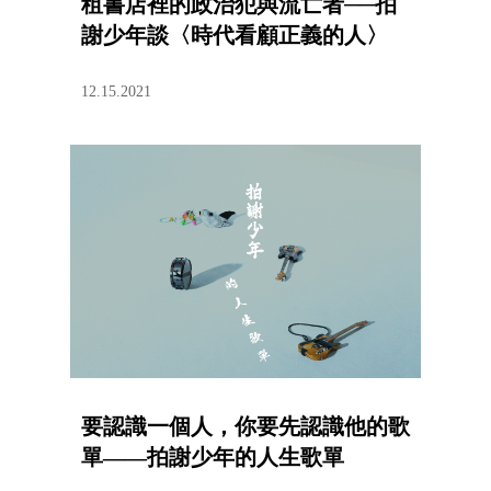
租書店裡的政治犯與流亡者──拍
謝少年談〈時代看顧正義的人〉
12.15.2021
要認識一個人，你要先認識他的歌
單——拍謝少年的人生歌單