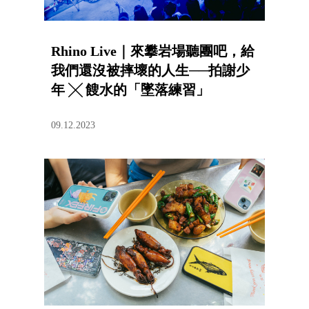
Rhino Live｜來攀岩場聽團吧，給
我們還沒被摔壞的人生──拍謝少
年 ╳ 餿水的「墜落練習」
09.12.2023