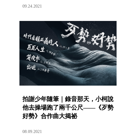
09.24.2021
拍謝少年隨筆｜錄音那天，小柯說
他去操場跑了兩千公尺——《歹勢
好勢》合作曲大揭祕
08.09.2021