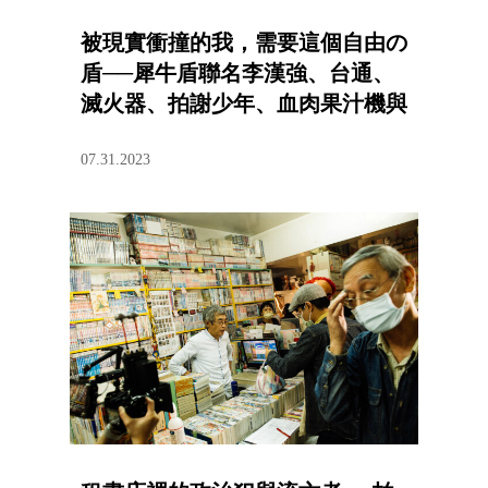
被現實衝撞的我，需要這個自由の
盾──犀牛盾聯名李漢強、台通、
滅火器、拍謝少年、血肉果汁機與
康士坦的變化球打造獨特風格
07.31.2023