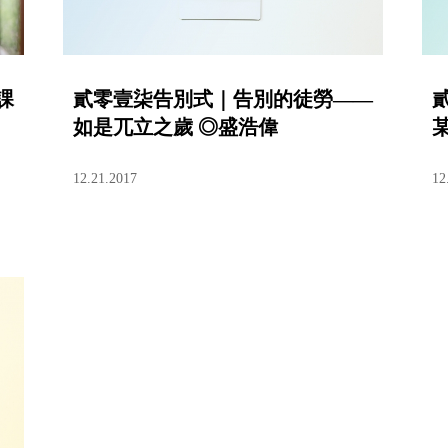
課
貳零壹柒告別式｜告別的徒勞——
如是兀立之歲 ◎盛浩偉
12.21.2017
12