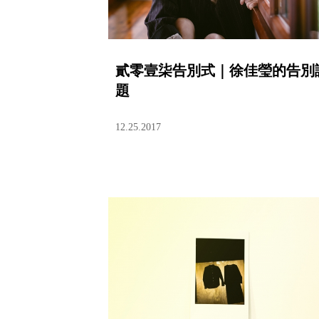
貳零壹柒告別式｜徐佳瑩的告別
題
12.25.2017