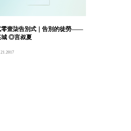
貳零壹柒告別式｜告別的徒勞——
某城 ◎言叔夏
.21.2017