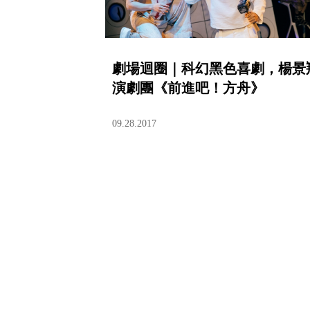
劇場迴圈｜科幻黑色喜劇，楊景
演劇團《前進吧！方舟》
09.28.2017