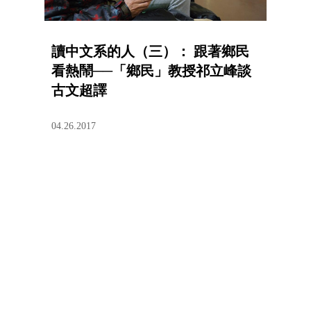
讀中文系的人（三）： 跟著鄉民
看熱鬧──「鄉民」教授祁立峰談
古文超譯
04.26.2017