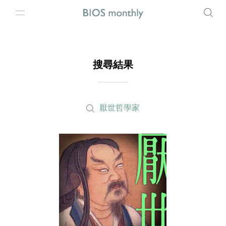
搜尋結果
厭世哲學家