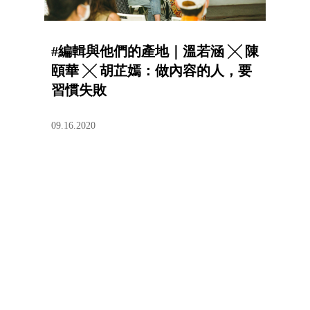
#編輯與他們的產地｜溫若涵 ╳ 陳
頤華 ╳ 胡芷嫣：做內容的人，要
習慣失敗
09.16.2020