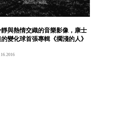
冷靜與熱情交織的音樂影像，康士
坦的變化球首張專輯《擱淺的人》
.16.2016