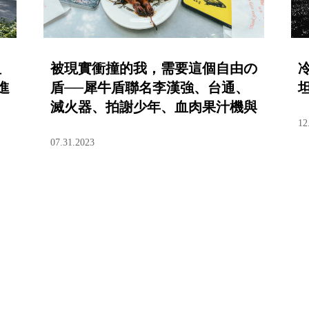
坦
被現實衝撞的我，需要這個自由の
進
盾──犀牛盾聯名李漢強、台通、
滅火器、拍謝少年、血肉果汁機與
12
康士坦的變化球打造獨特風格
07.31.2023