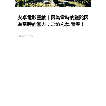
安卓電影靈數｜因為當時的蹉跎因
為當時的無力，ごめんね 青春！
04.28.2015