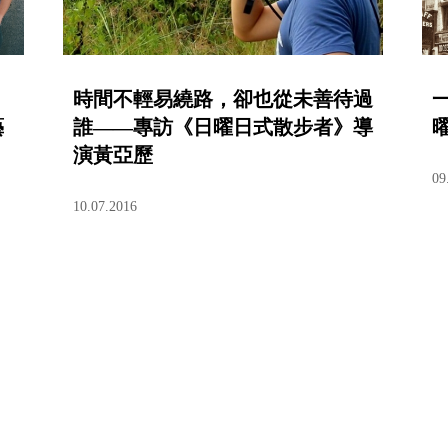
時間不輕易繞路，卻也從未善待過
藝
誰——專訪《日曜日式散步者》導
演黃亞歷
09
10.07.2016