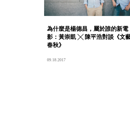
為什麼是楊德昌，屬於誰的新電
影：黃崇凱 ╳ 陳平浩對談《文
春秋》
09.18.2017