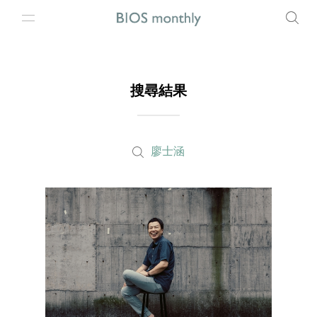
搜尋結果
廖士涵