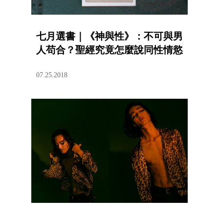
七月選書｜《神與性》：不可與男
人苟合？聖經究竟怎麼說同性情慾
07.25.2018