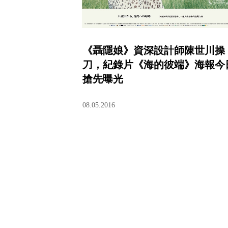
《聶隱娘》資深設計師陳世川操
刀，紀錄片《海的彼端》海報今
搶先曝光
08.05.2016