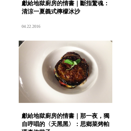
獻給地獄廚房的情書｜斷指驚魂：
清涼一夏義式檸檬冰沙
04.22.2016
獻給地獄廚房的情書｜那一夜，獨
自哼唱的〈天黑黑〉：思鄉菜烤帕