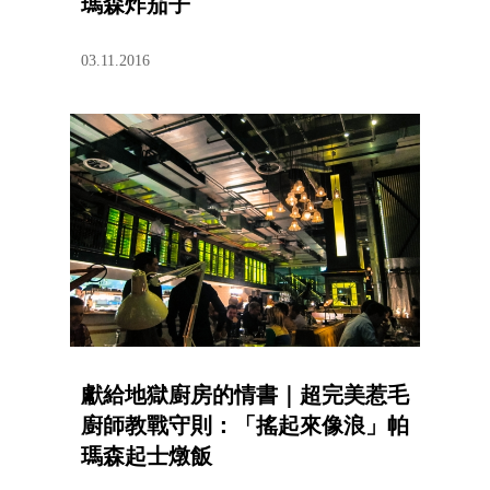
瑪森炸茄子
03.11.2016
獻給地獄廚房的情書｜超完美惹毛
廚師教戰守則：「搖起來像浪」帕
瑪森起士燉飯