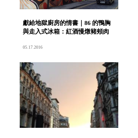
獻給地獄廚房的情書｜86 的鴨胸
與走入式冰箱：紅酒慢燉豬頰肉
05.17.2016