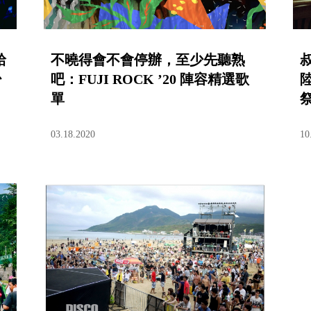
給
不曉得會不會停辦，至少先聽熟
少
吧：FUJI ROCK ’20 陣容精選歌
單
03.18.2020
10