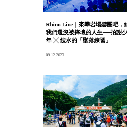
Rhino Live｜來攀岩場聽團吧，
我們還沒被摔壞的人生──拍謝
年 ╳ 餿水的「墜落練習」
09.12.2023