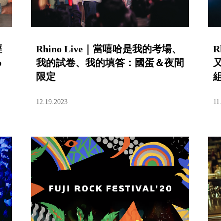
輕
Rhino Live｜當嘻哈是我的考場、
R
p
我的試卷、我的填答：國蛋＆夜間
又
限定
12.19.2023
11