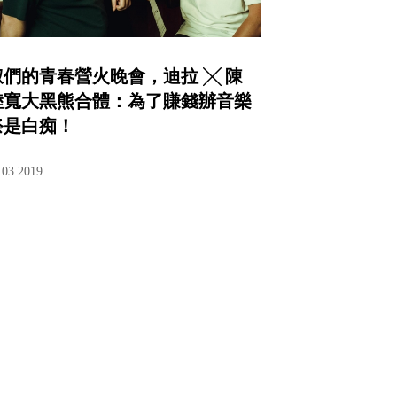
叔們的青春營火晚會，迪拉 ╳ 陳
陸寬大黑熊合體：為了賺錢辦音樂
祭是白痴！
.03.2019