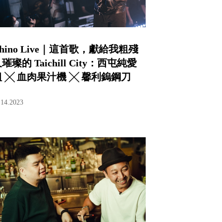
hino Live｜這首歌，獻給我粗殘
璀璨的 Taichill City：西屯純愛
組 ╳ 血肉果汁機 ╳ 馨利鎢鋼刀
.14.2023