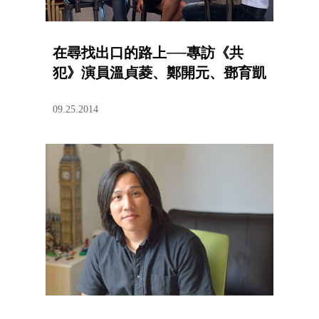
在尋找出口的路上──專訪《共
犯》演員溫貞菱、鄭開元、鄧育凱
09.25.2014