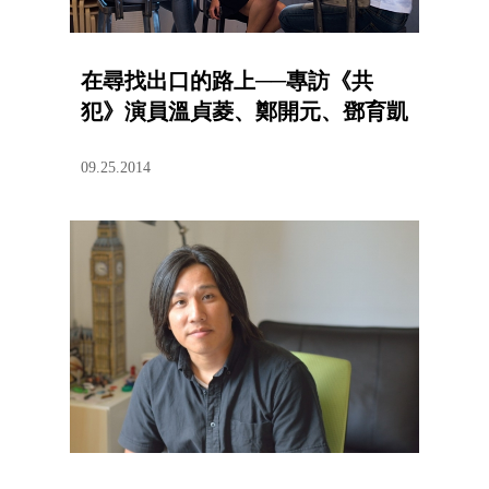
在尋找出口的路上──專訪《共
犯》演員溫貞菱、鄭開元、鄧育凱
09.25.2014