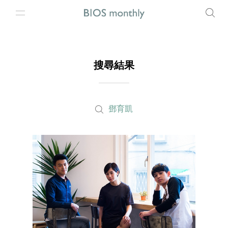
搜尋結果
鄧育凱