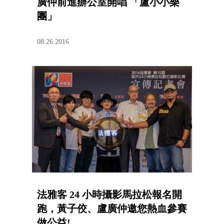
廣仲前進辦公室開唱 「盧小小樂
團」
08.26.2016
法雅客 24 小時攝影馬拉松報名開
跑，黃子佼、盧廣仲邀您熱血參賽
做公益!