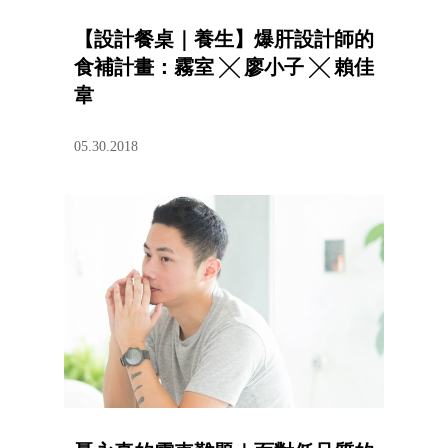
【設計餐桌｜養生】爆肝設計師的
食補計畫：霧室 ╳ 廖小子 ╳ 賴佳
韋
05.30.2018