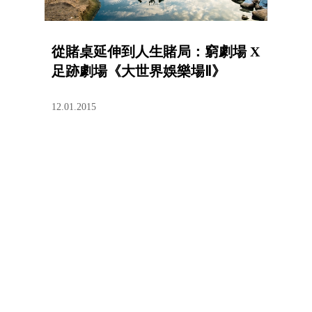
從賭桌延伸到人生賭局：窮劇場 X
足跡劇場《大世界娛樂場Ⅱ》
12.01.2015