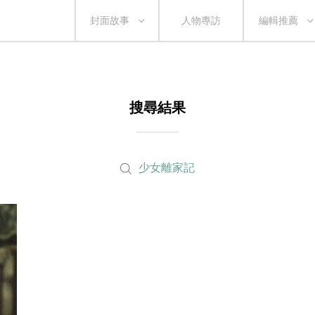
封面故事
人物專訪
編輯推薦
搜尋結果
少女離家記