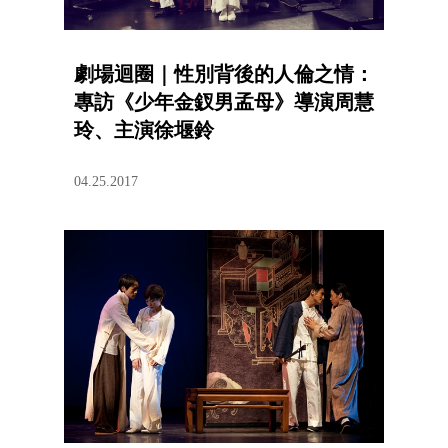
劇場迴圈｜性別背後的人倫之情：
專訪《少年金釵男孟母》導演周慧
玲、主演徐堰鈴
04.25.2017