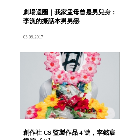
劇場迴圈｜我家孟母曾是男兒身：
李漁的擬話本男男戀
03.09.2017
創作社 CS 監製作品 4 號，李銘宸